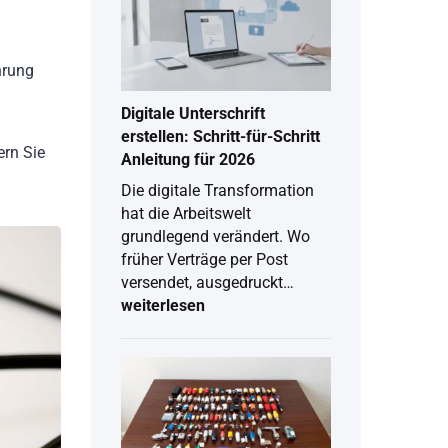
hrung
Digitale Unterschrift
erstellen: Schritt-für-Schritt
ern Sie
Anleitung für 2026
Die digitale Transformation
hat die Arbeitswelt
grundlegend verändert. Wo
früher Verträge per Post
versendet, ausgedruckt…
weiterlesen
Digitale
Unterschrift
erstellen:
Schritt-
für-
Schritt
Anleitung
für