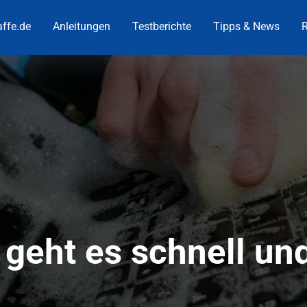
ffe.de
Anleitungen
Testberichte
Tipps & News
R
 geht es schnell un