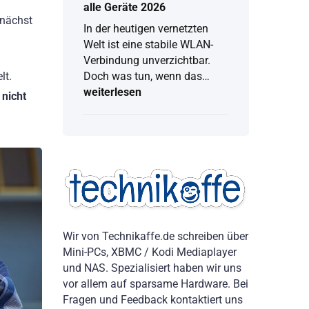
alle Geräte 2026
unächst
In der heutigen vernetzten
Welt ist eine stabile WLAN-
Verbindung unverzichtbar.
Doch was tun, wenn das…
lt.
weiterlesen
WLAN
 nicht
Passwort
anzeigen:
Vollständige
Anleitung
für
alle
Geräte
2026
Wir von Technikaffe.de schreiben über
Mini-PCs, XBMC / Kodi Mediaplayer
und NAS. Spezialisiert haben wir uns
vor allem auf sparsame Hardware. Bei
Fragen und Feedback kontaktiert uns