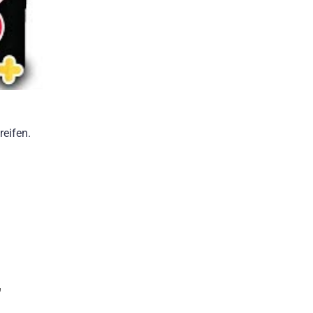
reifen.
,