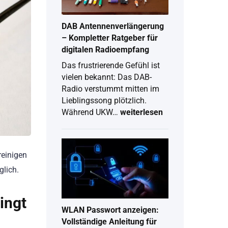
2026
DAB Antennenverlängerung
– Kompletter Ratgeber für
digitalen Radioempfang
Das frustrierende Gefühl ist
vielen bekannt: Das DAB-
Radio verstummt mitten im
Lieblingssong plötzlich.
Während UKW…
weiterlesen
DAB
Antennenverlängerung
–
Kompletter
reinigen
Ratgeber
glich.
für
digitalen
Radioempfang
ingt
WLAN Passwort anzeigen:
Vollständige Anleitung für