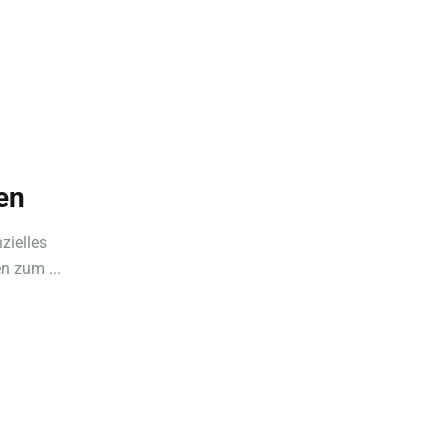
en
zielles
n zum ...