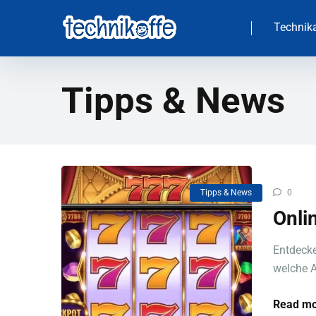
Technika
Tipps & News
Tipps & News
0
Onli
Entdecke
welche Ap
Read mo