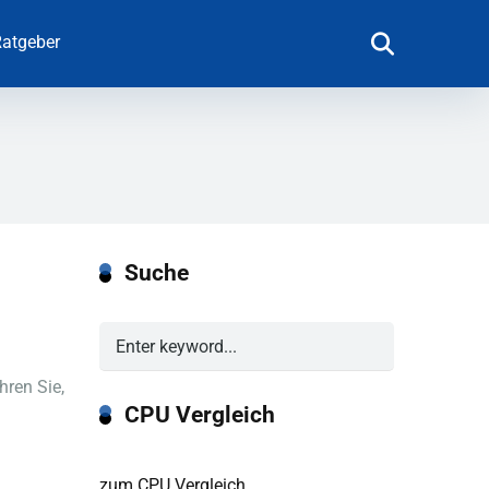
atgeber
Suche
hren Sie,
CPU Vergleich
zum CPU Vergleich