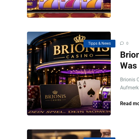
Tipps & News
0
Brio
Was 
Brionis 
Aufmerks
Read mo