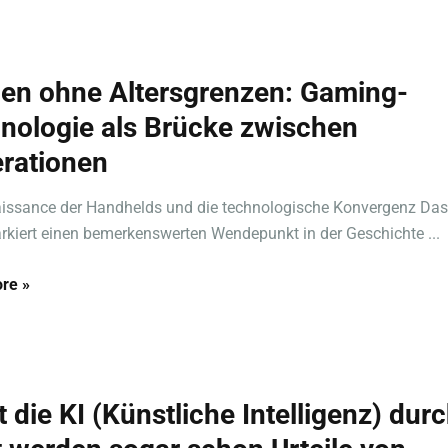
len ohne Altersgrenzen: Gaming-
nologie als Brücke zwischen
rationen
issance der Handhelds und die technologische Konvergenz Das
kiert einen bemerkenswerten Wendepunkt in der Geschichte ...
re »
t die KI (Künstliche Intelligenz) dur