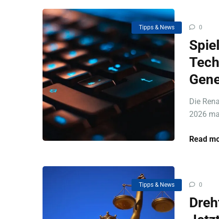
Tipps & News
0
Spie
Tech
Gene
Die Rena
2026 mar
Read mo
Tipps & News
0
Dreh