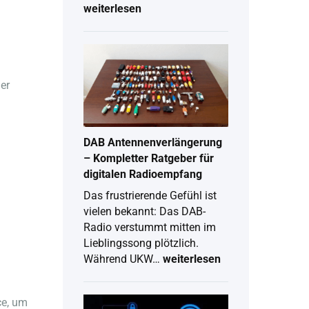
weiterlesen
Digitale
Unterschrift
erstellen:
Schritt-
für-
Schritt
Anleitung
er
für
2026
DAB Antennenverlängerung
– Kompletter Ratgeber für
digitalen Radioempfang
Das frustrierende Gefühl ist
vielen bekannt: Das DAB-
Radio verstummt mitten im
Lieblingssong plötzlich.
Während UKW…
weiterlesen
DAB
Antennenverlängerung
–
ce, um