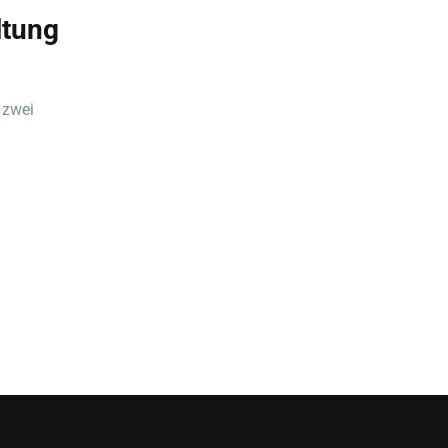
ltung
 zwei