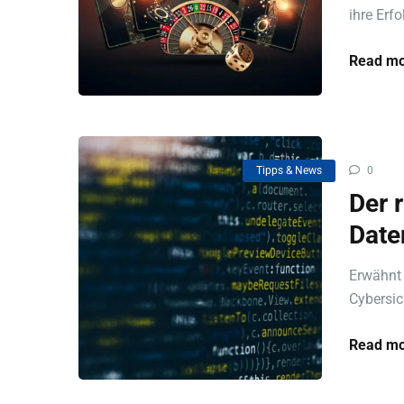
ihre Erf
Read mo
Tipps & News
0
Der r
Date
Erwähnt 
Cybersic
Read mo