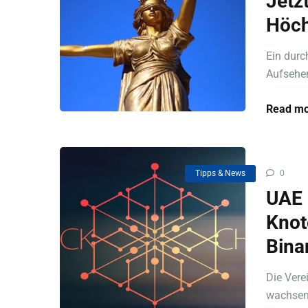
Jetz
Höch
Ein durch
Aufsehen
Read mo
Tipps & News
0
UAE 
Knot
Bina
Die Vere
wachsend