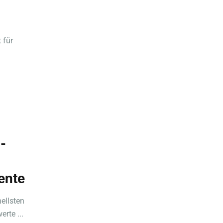
 für
-
ente
ellsten
rte ...