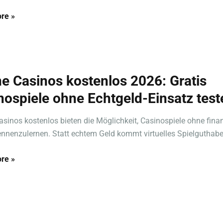
re »
ne Casinos kostenlos 2026: Gratis
nospiele ohne Echtgeld-Einsatz test
asinos kostenlos bieten die Möglichkeit, Casinospiele ohne finan
ennenzulernen. Statt echtem Geld kommt virtuelles Spielguthabe
re »