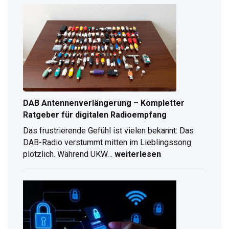
erstellen:
Schritt-
für-
Schritt
Anleitung
für
2026
DAB Antennenverlängerung – Kompletter
Ratgeber für digitalen Radioempfang
Das frustrierende Gefühl ist vielen bekannt: Das
DAB-Radio verstummt mitten im Lieblingssong
plötzlich. Während UKW…
weiterlesen
DAB
Antennenverlängerung
–
Kompletter
Ratgeber
für
digitalen