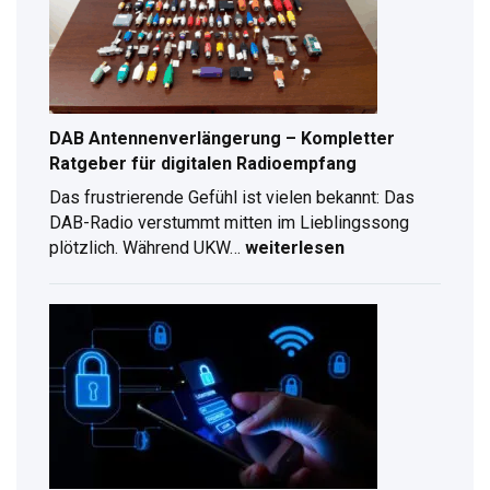
Anleitung
für
2026
DAB Antennenverlängerung – Kompletter
Ratgeber für digitalen Radioempfang
Das frustrierende Gefühl ist vielen bekannt: Das
DAB-Radio verstummt mitten im Lieblingssong
plötzlich. Während UKW…
weiterlesen
DAB
Antennenverlängerung
–
Kompletter
Ratgeber
für
digitalen
Radioempfang