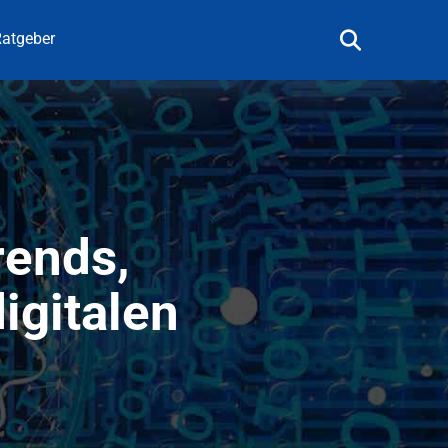
atgeber
rends,
igitalen