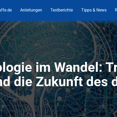
ffe.de
Anleitungen
Testberichte
Tipps & News
R
ogie im Wandel: T
d die Zukunft des d