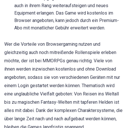
auch in ihrem Rang weiteraufsteigen und neues
Equipment erlangen. Das Game wird kostenlos im
Browser angeboten, kann jedoch durch ein Premium-
Abo mit monatlicher Gebühr erweitert werden.
Wer die Vorteile von Browsergaming nutzen und
gleichzeitig auch noch mitreißende Rollenspiele erleben
möchte, der ist bei MMORPGs genau richtig. Viele von
ihnen werden inzwischen kostenlos und ohne Download
angeboten, sodass sie von verschiedenen Geräten mit nur
einem Login gestartet werden können. Thematisch wird
eine unglaubliche Vielfalt geboten: Von Reisen ins Weltall
bis zu magischen Fantasy-Welten mit tapferen Helden ist
alles mit dabei. Dank der komplexen Charaktersysteme, die
über lange Zeit nach und nach aufgebaut werden können,
bleiben die Games langfristig spannend.