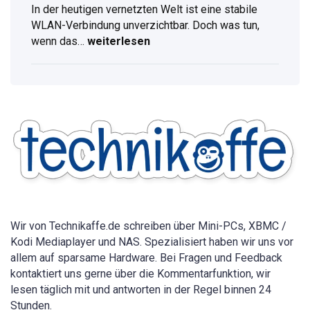
In der heutigen vernetzten Welt ist eine stabile
WLAN-Verbindung unverzichtbar. Doch was tun,
wenn das…
weiterlesen
WLAN
Passwort
anzeigen:
Vollständige
Anleitung
für
alle
Geräte
2026
Wir von Technikaffe.de schreiben über Mini-PCs, XBMC /
Kodi Mediaplayer und NAS. Spezialisiert haben wir uns vor
allem auf sparsame Hardware. Bei Fragen und Feedback
kontaktiert uns gerne über die Kommentarfunktion, wir
lesen täglich mit und antworten in der Regel binnen 24
Stunden.