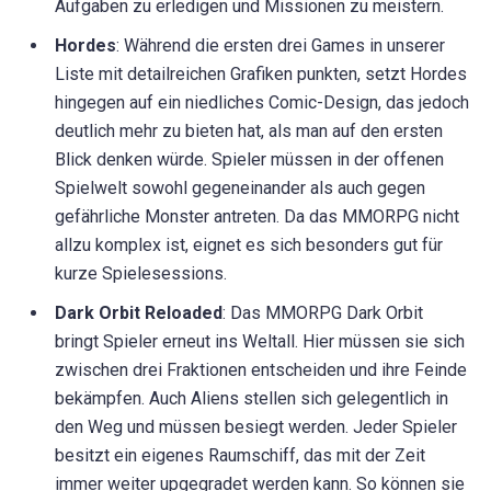
Aufgaben zu erledigen und Missionen zu meistern.
Hordes
: Während die ersten drei Games in unserer
Liste mit detailreichen Grafiken punkten, setzt Hordes
hingegen auf ein niedliches Comic-Design, das jedoch
deutlich mehr zu bieten hat, als man auf den ersten
Blick denken würde. Spieler müssen in der offenen
Spielwelt sowohl gegeneinander als auch gegen
gefährliche Monster antreten. Da das MMORPG nicht
allzu komplex ist, eignet es sich besonders gut für
kurze Spielesessions.
Dark Orbit Reloaded
: Das MMORPG Dark Orbit
bringt Spieler erneut ins Weltall. Hier müssen sie sich
zwischen drei Fraktionen entscheiden und ihre Feinde
bekämpfen. Auch Aliens stellen sich gelegentlich in
den Weg und müssen besiegt werden. Jeder Spieler
besitzt ein eigenes Raumschiff, das mit der Zeit
immer weiter upgegradet werden kann. So können sie