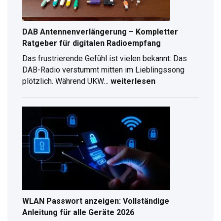
DAB Antennenverlängerung – Kompletter
Ratgeber für digitalen Radioempfang
Das frustrierende Gefühl ist vielen bekannt: Das
DAB-Radio verstummt mitten im Lieblingssong
plötzlich. Während UKW…
weiterlesen
DAB
Antennenverlängerung
–
Kompletter
Ratgeber
für
digitalen
Radioempfang
WLAN Passwort anzeigen: Vollständige
Anleitung für alle Geräte 2026