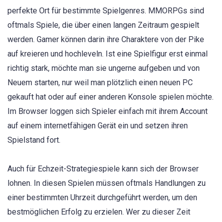
perfekte Ort für bestimmte Spielgenres. MMORPGs sind
oftmals Spiele, die über einen langen Zeitraum gespielt
werden. Gamer können darin ihre Charaktere von der Pike
auf kreieren und hochleveln. Ist eine Spielfigur erst einmal
richtig stark, möchte man sie ungerne aufgeben und von
Neuem starten, nur weil man plötzlich einen neuen PC
gekauft hat oder auf einer anderen Konsole spielen möchte.
Im Browser loggen sich Spieler einfach mit ihrem Account
auf einem internetfähigen Gerät ein und setzen ihren
Spielstand fort.
Auch für Echzeit-Strategiespiele kann sich der Browser
lohnen. In diesen Spielen müssen oftmals Handlungen zu
einer bestimmten Uhrzeit durchgeführt werden, um den
bestmöglichen Erfolg zu erzielen. Wer zu dieser Zeit