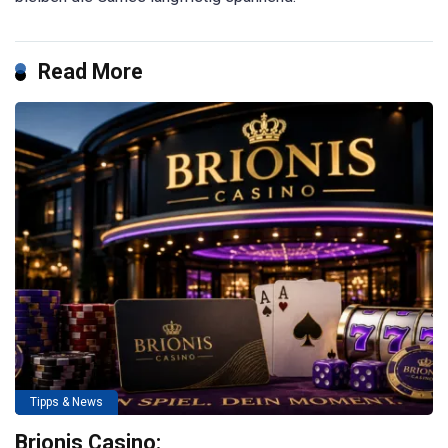
Read More
Tipps & News
Brionis Casino: