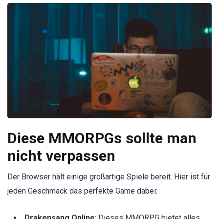
Diese MMORPGs sollte man
nicht verpassen
Der Browser hält einige großartige Spiele bereit. Hier ist für
jeden Geschmack das perfekte Game dabei:
Drakensang Online
: Dieses MMORPG bietet alles,