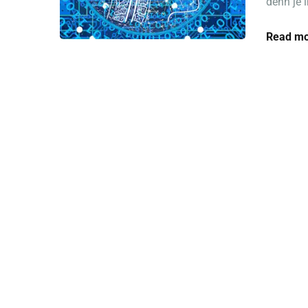
denn je 
Read mo