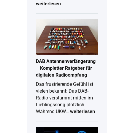
weiterlesen
Digitale
Unterschrift
erstellen:
Schritt-
für-
Schritt
Anleitung
für
2026
DAB Antennenverlängerung
– Kompletter Ratgeber für
digitalen Radioempfang
Das frustrierende Gefühl ist
vielen bekannt: Das DAB-
Radio verstummt mitten im
Lieblingssong plötzlich.
Während UKW…
weiterlesen
DAB
Antennenverlängerung
–