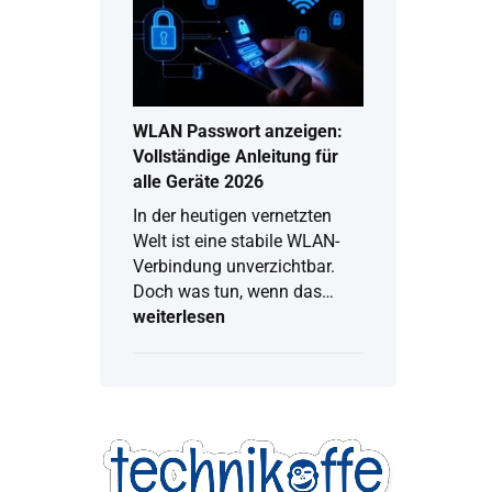
Kompletter
Ratgeber
für
digitalen
Radioempfang
WLAN Passwort anzeigen:
Vollständige Anleitung für
alle Geräte 2026
In der heutigen vernetzten
Welt ist eine stabile WLAN-
Verbindung unverzichtbar.
Doch was tun, wenn das…
weiterlesen
WLAN
Passwort
anzeigen:
Vollständige
Anleitung
für
alle
Geräte
2026