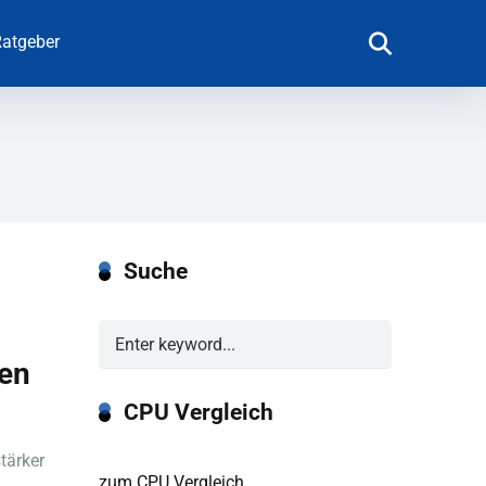
atgeber
Suche
,
len
CPU Vergleich
tärker
zum CPU Vergleich