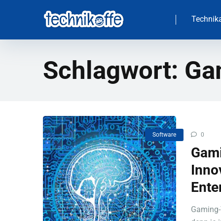
Technika
Schlagwort:
Ga
Software
0
Gami
Inno
Ente
Gaming-