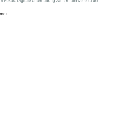
im Fokus. Digitale Unterhaltung zählt mittlerweile zu den ...
re »