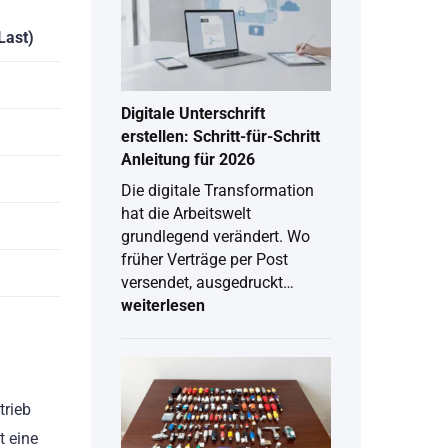
Last)
Digitale Unterschrift
erstellen: Schritt-für-Schritt
Anleitung für 2026
Die digitale Transformation
hat die Arbeitswelt
grundlegend verändert. Wo
früher Verträge per Post
versendet, ausgedruckt…
weiterlesen
Digitale
Unterschrift
erstellen:
Schritt-
für-
Schritt
trieb
Anleitung
für
t eine