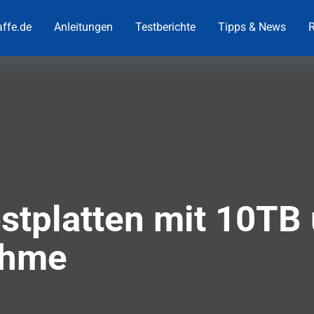
ffe.de
Anleitungen
Testberichte
Tipps & News
R
tplatten mit 10TB 
ahme