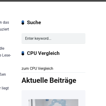
Suche
in das
uziert
dle
CPU Vergleich
e Lese-
zum CPU Vergleich
oßen
Aktuelle Beiträge
 liegt