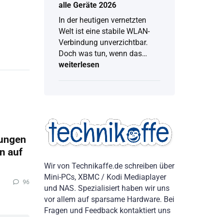
alle Geräte 2026
In der heutigen vernetzten
Welt ist eine stabile WLAN-
Verbindung unverzichtbar.
Doch was tun, wenn das…
weiterlesen
WLAN
Passwort
anzeigen:
Vollständige
Anleitung
für
alle
Geräte
2026
tungen
en auf
Wir von Technikaffe.de schreiben über
Mini-PCs, XBMC / Kodi Mediaplayer
96
und NAS. Spezialisiert haben wir uns
vor allem auf sparsame Hardware. Bei
Fragen und Feedback kontaktiert uns