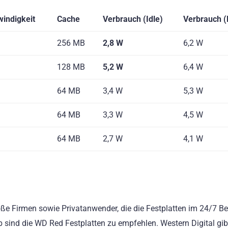
indigkeit
Cache
Verbrauch (Idle)
Verbrauch (
256 MB
2,8 W
6,2 W
128 MB
5,2 W
6,4 W
64 MB
3,4 W
5,3 W
64 MB
3,3 W
4,5 W
64 MB
2,7 W
4,1 W
roße Firmen sowie Privatanwender, die die Festplatten im 24/7 Be
sind die WD Red Festplatten zu empfehlen. Western Digital gib