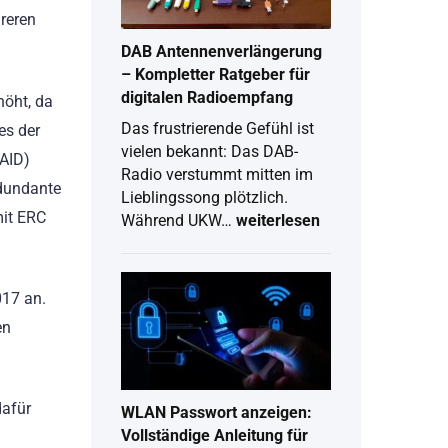
2026
reren
DAB Antennenverlängerung
– Kompletter Ratgeber für
digitalen Radioempfang
höht, da
Das frustrierende Gefühl ist
es der
vielen bekannt: Das DAB-
RAID)
Radio verstummt mitten im
edundante
Lieblingssong plötzlich.
mit ERC
Während UKW…
weiterlesen
DAB
Antennenverlängerung
–
017 an.
Kompletter
Ratgeber
en
für
digitalen
Radioempfang
dafür
WLAN Passwort anzeigen:
Vollständige Anleitung für