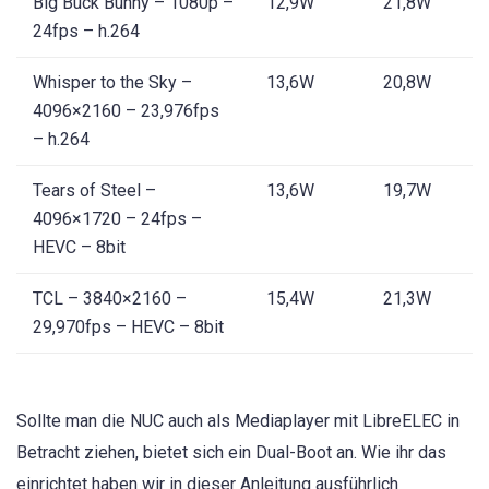
Big Buck Bunny – 1080p –
12,9W
21,8W
24fps – h.264
Whisper to the Sky –
13,6W
20,8W
4096×2160 – 23,976fps
– h.264
Tears of Steel –
13,6W
19,7W
4096×1720 – 24fps –
HEVC – 8bit
TCL – 3840×2160 –
15,4W
21,3W
29,970fps – HEVC – 8bit
Sollte man die NUC auch als Mediaplayer mit LibreELEC in
Betracht ziehen, bietet sich ein Dual-Boot an. Wie ihr das
einrichtet haben wir in dieser Anleitung ausführlich