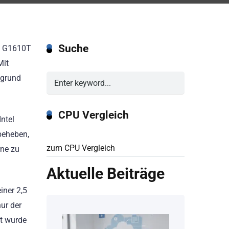
Suche
on G1610T
Mit
fgrund
CPU Vergleich
Intel
beheben,
zum CPU Vergleich
rne zu
Aktuelle Beiträge
iner 2,5
ur der
rt wurde