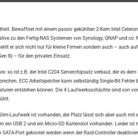
btheit. Bewaffnet mit einem passiv gekühlten 2-Kern Intel Celer
rnative zu den Fertig-NAS Systemen von Synology, QNAP und co. 
hlt er sich nicht nur für kleine Firmen sondern auch – auch au
en 8} – für den privaten Einsatz.
: so ist z.B. der Intel C204 Serverchipsatz verbaut, der es dem 
rechen. ECC Arbeitspeicher kann selbständig Single-Bit Fehler 
raturen entstehen können. Die 4 Laufwerksschächte sind von vo
ühlt.
Slim-Laufwerk ist vorhanden, der Platz lässt sich aber auch mit e
rn ein USB 2 und ein Micro-SD Kartenslot vorhanden. Leider ist n
 SATA-Port gebootet werden wenn der Raid-Controller deaktivie