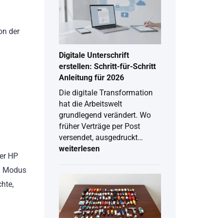
on der
Digitale Unterschrift
erstellen: Schritt-für-Schritt
Anleitung für 2026
Die digitale Transformation
hat die Arbeitswelt
grundlegend verändert. Wo
früher Verträge per Post
versendet, ausgedruckt…
weiterlesen
Digitale
der HP
Unterschrift
erstellen:
en Modus
Schritt-
hte,
für-
Schritt
Anleitung
für