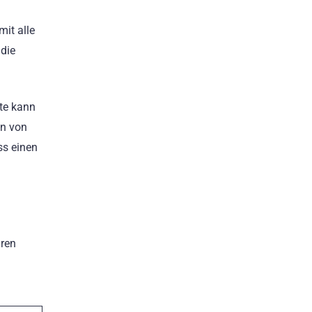
mit alle
 die
ate kann
on von
ss einen
aren