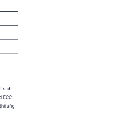
t sich
ed ECC
(häufig