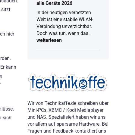
usbauen.
alle Geräte 2026
sitzt
In der heutigen vernetzten
Welt ist eine stabile WLAN-
Verbindung unverzichtbar.
Doch was tun, wenn das…
ch hier
weiterlesen
WLAN
Passwort
anzeigen:
Vollständige
rden.
Anleitung
 Er kann
für
alle
ng
Geräte
2026
r
Wir von Technikaffe.de schreiben über
hlüsse.
Mini-PCs, XBMC / Kodi Mediaplayer
und NAS. Spezialisiert haben wir uns
a sich
vor allem auf sparsame Hardware. Bei
Fragen und Feedback kontaktiert uns