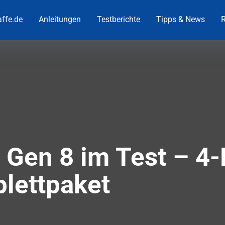
ffe.de
Anleitungen
Testberichte
Tipps & News
R
 Gen 8 im Test – 4
lettpaket