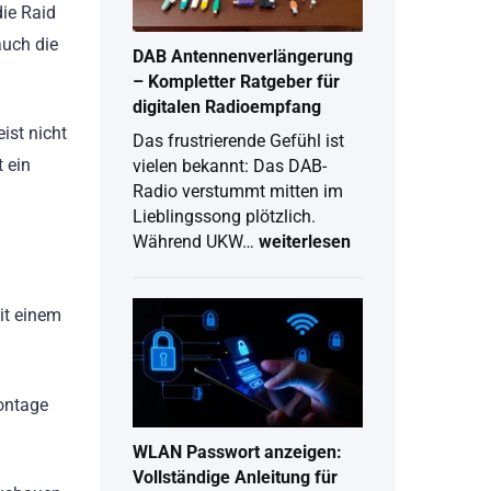
2026
die Raid
auch die
DAB Antennenverlängerung
– Kompletter Ratgeber für
digitalen Radioempfang
ist nicht
Das frustrierende Gefühl ist
 ein
vielen bekannt: Das DAB-
Radio verstummt mitten im
Lieblingssong plötzlich.
Während UKW…
weiterlesen
DAB
Antennenverlängerung
–
it einem
Kompletter
Ratgeber
für
digitalen
montage
Radioempfang
WLAN Passwort anzeigen:
Vollständige Anleitung für