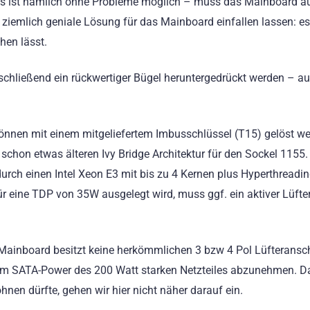
ies ist nämlich ohne Probleme möglich – muss das Mainboard a
ziemlich geniale Lösung für das Mainboard einfallen lassen: es 
hen lässt.
ließend ein rückwertiger Bügel heruntergedrückt werden – au
önnen mit einem mitgeliefertem Imbusschlüssel (T15) gelöst we
 schon etwas älteren Ivy Bridge Architektur für den Sockel 1155.
durch einen Intel Xeon E3 mit bis zu 4 Kernen plus Hyperthreadi
r eine TDP von 35W ausgelegt wird, muss ggf. ein aktiver Lüfte
s Mainboard besitzt keine herkömmlichen 3 bzw 4 Pol Lüfteransc
t vom SATA-Power des 200 Watt starken Netzteiles abzunehmen. D
hnen dürfte, gehen wir hier nicht näher darauf ein.