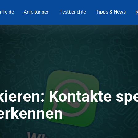
ffe.de
Anleitungen
Testberichte
Tipps & News
R
ieren: Kontakte sp
erkennen