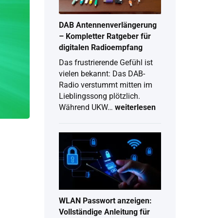
2026
DAB Antennenverlängerung
– Kompletter Ratgeber für
digitalen Radioempfang
Das frustrierende Gefühl ist
vielen bekannt: Das DAB-
Radio verstummt mitten im
Lieblingssong plötzlich.
Während UKW…
weiterlesen
DAB
Antennenverlängerung
–
Kompletter
Ratgeber
für
digitalen
Radioempfang
WLAN Passwort anzeigen:
Vollständige Anleitung für