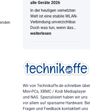
alle Geräte 2026
In der heutigen vernetzten
Welt ist eine stabile WLAN-
Verbindung unverzichtbar.
senden
Doch was tun, wenn das…
weiterlesen
WLAN
Passwort
anzeigen:
Vollständige
Anleitung
für
alle
Geräte
2026
Wir von Technikaffe.de schreiben über
Mini-PCs, XBMC / Kodi Mediaplayer
und NAS. Spezialisiert haben wir uns
vor allem auf sparsame Hardware. Bei
Fragen und Feedback kontaktiert uns