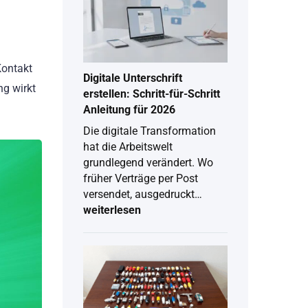
Kontakt
Digitale Unterschrift
ng wirkt
erstellen: Schritt-für-Schritt
Anleitung für 2026
Die digitale Transformation
hat die Arbeitswelt
grundlegend verändert. Wo
früher Verträge per Post
versendet, ausgedruckt…
weiterlesen
Digitale
Unterschrift
erstellen:
Schritt-
für-
Schritt
Anleitung
für