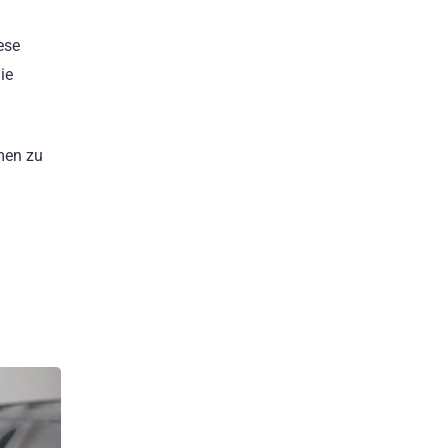
ese
ie
men zu