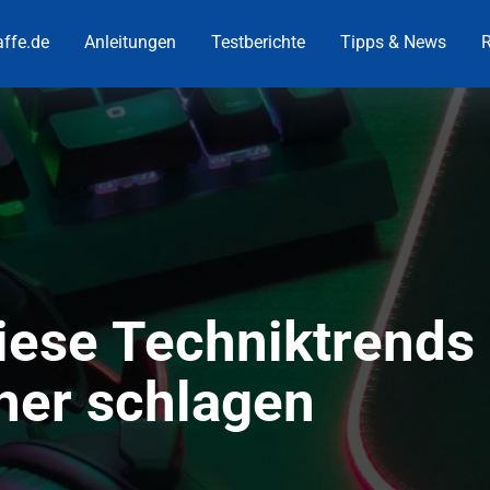
ffe.de
Anleitungen
Testberichte
Tipps & News
R
iese Techniktrends
her schlagen