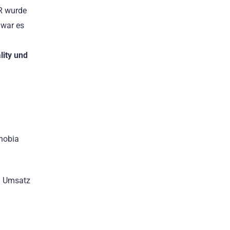
AR wurde
 war es
lity und
phobia
im Umsatz