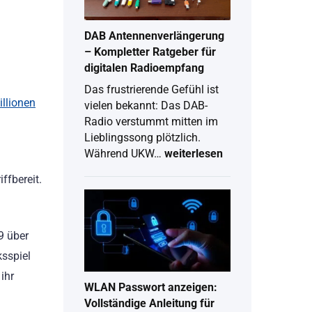
2026
DAB Antennenverlängerung
– Kompletter Ratgeber für
digitalen Radioempfang
Das frustrierende Gefühl ist
illionen
vielen bekannt: Das DAB-
Radio verstummt mitten im
Lieblingssong plötzlich.
Während UKW…
weiterlesen
DAB
ffbereit.
Antennenverlängerung
–
Kompletter
Ratgeber
für
9 über
digitalen
ksspiel
Radioempfang
ihr
WLAN Passwort anzeigen:
Vollständige Anleitung für