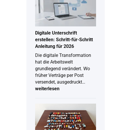
Digitale Unterschrift
erstellen: Schritt-für-Schritt
Anleitung für 2026
Die digitale Transformation
hat die Arbeitswelt
grundlegend verändert. Wo
früher Verträge per Post
versendet, ausgedruckt…
weiterlesen
Digitale
Unterschrift
erstellen:
Schritt-
für-
Schritt
Anleitung
für