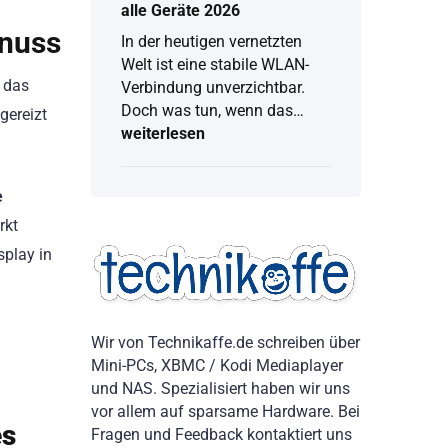
alle Geräte 2026
enuss
In der heutigen vernetzten
Welt ist eine stabile WLAN-
 das
Verbindung unverzichtbar.
Doch was tun, wenn das…
gereizt
weiterlesen
WLAN
Passwort
anzeigen:
Vollständige
e
Anleitung
rkt
für
alle
splay in
Geräte
2026
Wir von Technikaffe.de schreiben über
Mini-PCs, XBMC / Kodi Mediaplayer
und NAS. Spezialisiert haben wir uns
vor allem auf sparsame Hardware. Bei
es
Fragen und Feedback kontaktiert uns