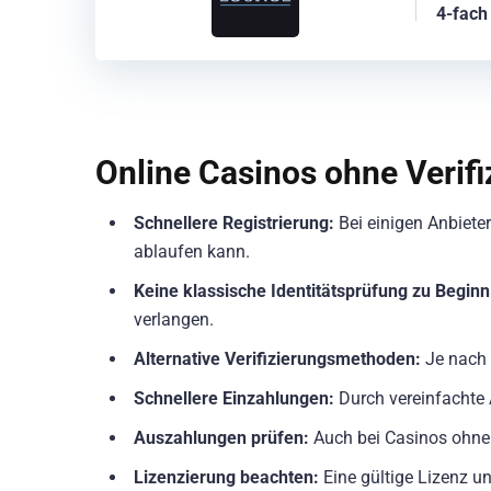
4-fach
Online Casinos ohne Verifi
Schnellere Registrierung:
Bei einigen Anbiete
ablaufen kann.
Keine klassische Identitätsprüfung zu Beginn
verlangen.
Alternative Verifizierungsmethoden:
Je nach 
Schnellere Einzahlungen:
Durch vereinfachte 
Auszahlungen prüfen:
Auch bei Casinos ohne d
Lizenzierung beachten:
Eine gültige Lizenz un