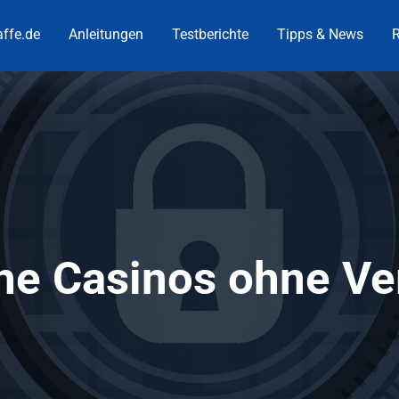
ffe.de
Anleitungen
Testberichte
Tipps & News
R
ne Casinos ohne Ver