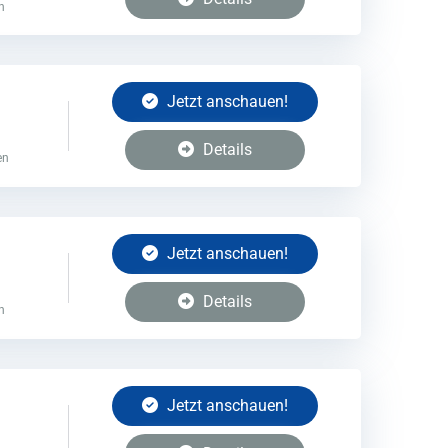
n
Jetzt anschauen!
Details
en
Jetzt anschauen!
Details
n
Jetzt anschauen!