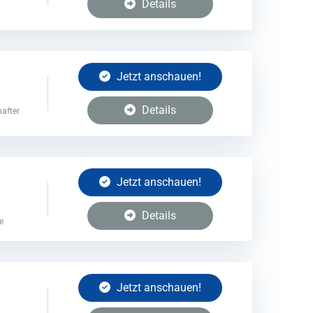
Details
Jetzt anschauen!
Details
after
Jetzt anschauen!
Details
e
Jetzt anschauen!