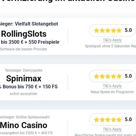
ieger: Vielfalt Slotangebot
5.0
RollingSlots
T&Cs Apply
bis 3500 € + 550 Freispiele
Spielspaß ohne 5 Sekunden Re
Software der besten Provider
Testsieger: Demospiele
5.0
Spinimax
 Bonus bis 750 € + 150 FS
T&Cs Apply
Neue Spiele im Programm
sofort auszahlen
estsieger: Größte Spielauswahl
5.0
Mino Casino
T&Cs Apply
nusangebot bis 2300 € + 400 FS
Beachtliche Spielauswahl mit mehr a