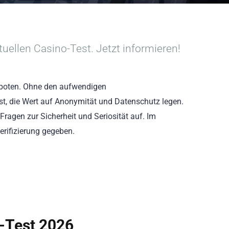
uellen Casino-Test. Jetzt informieren!
geboten. Ohne den aufwendigen
ist, die Wert auf Anonymität und Datenschutz legen.
 Fragen zur Sicherheit und Seriosität auf. Im
erifizierung gegeben.
o-Test 2026