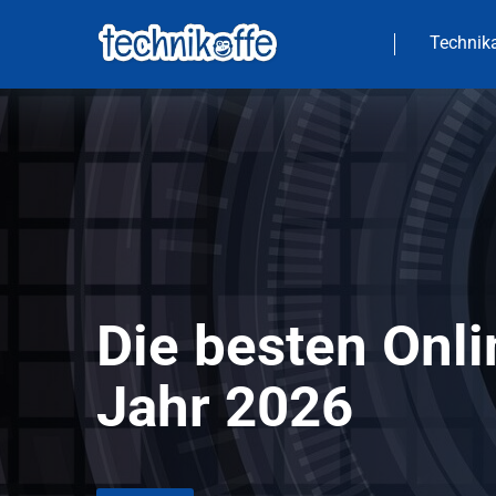
Technika
Die besten Onli
Jahr 2026