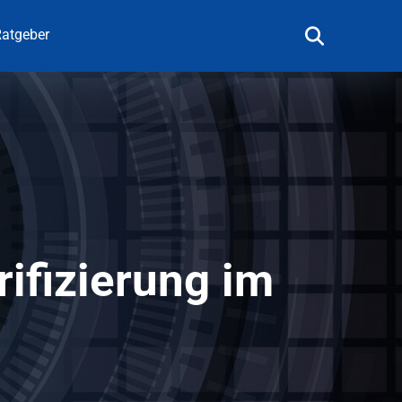
atgeber
ifizierung im