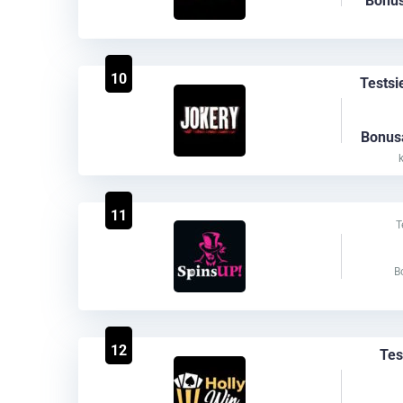
Bonus
10
Testsi
Bonusa
11
T
B
12
Tes