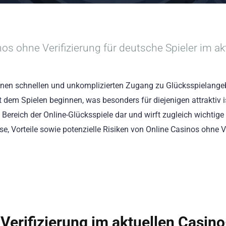
os ohne Verifizierung für deutsche Spieler im akt
n einen schnellen und unkomplizierten Zugang zu Glücksspielan
 dem Spielen beginnen, was besonders für diejenigen attraktiv 
 Bereich der Online-Glücksspiele dar und wirft zugleich wichtige
e, Vorteile sowie potenzielle Risiken von Online Casinos ohne V
Verifizierung im aktuellen Casin