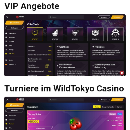
VIP Angebote
Turniere im WildTokyo Casino