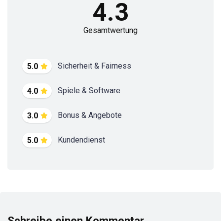
4.3
Gesamtwertung
Sicherheit & Fairness
5.0
Spiele & Software
4.0
Bonus & Angebote
3.0
Kundendienst
5.0
Schreibe einen Kommentar