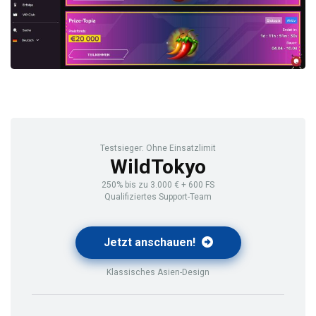
Testsieger: Ohne Einsatzlimit
WildTokyo
250% bis zu 3.000 € + 600 FS
Qualifiziertes Support-Team
Jetzt anschauen!
Klassisches Asien-Design