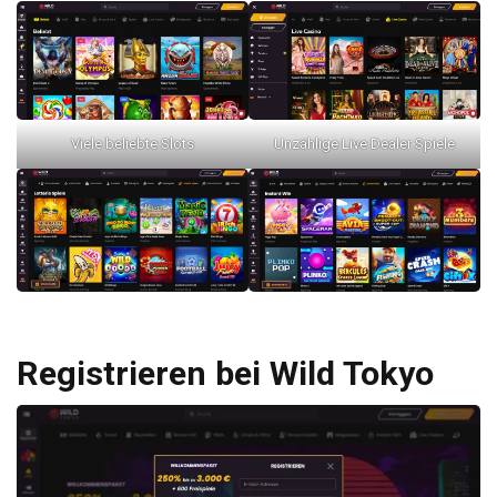
Viele beliebte Slots
Unzählige Live Dealer Spiele
Registrieren bei Wild Tokyo