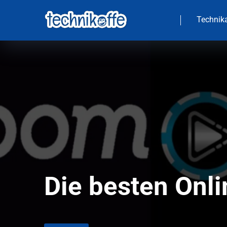
Technika
Die besten Onli