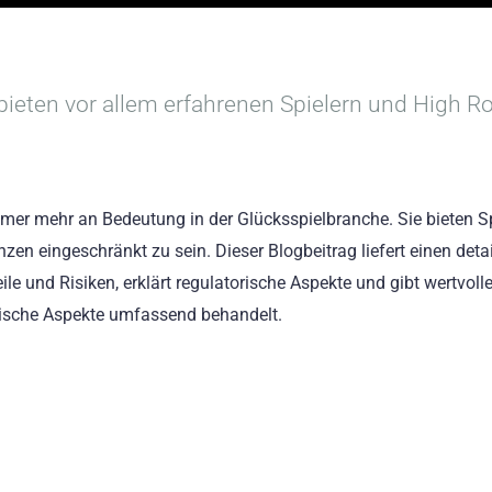
ieten vor allem erfahrenen Spielern und High Rol
r mehr an Bedeutung in der Glücksspielbranche. Sie bieten Spie
n eingeschränkt zu sein. Dieser Blogbeitrag liefert einen detai
ile und Risiken, erklärt regulatorische Aspekte und gibt wertvo
erische Aspekte umfassend behandelt.