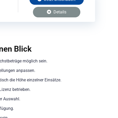
Details
nen Blick
chstbeträge möglich sein.
tellungen anpassen.
isch die Höhe einzelner Einsätze.
izenz betrieben.
er Auswahl.
rfügung.
sein.