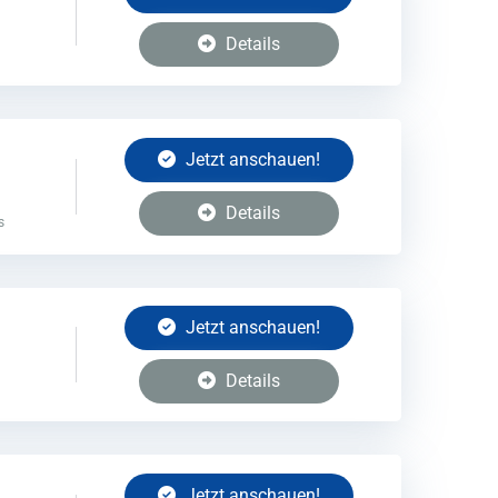
Details
Jetzt anschauen!
Details
s
Jetzt anschauen!
Details
Jetzt anschauen!