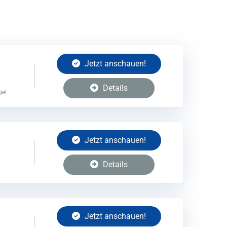
Jetzt anschauen!
Details
gel
Jetzt anschauen!
Details
Jetzt anschauen!