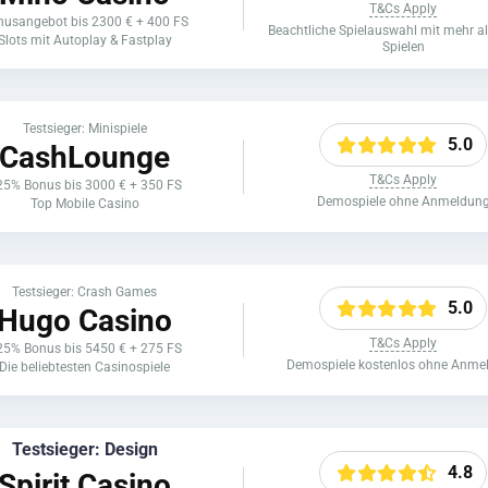
T&Cs Apply
nusangebot bis 2300 € + 400 FS
Beachtliche Spielauswahl mit mehr a
Slots mit Autoplay & Fastplay
Spielen
Testsieger: Minispiele
5.0
CashLounge
T&Cs Apply
25% Bonus bis 3000 € + 350 FS
Demospiele ohne Anmeldun
Top Mobile Casino
Testsieger: Crash Games
5.0
Hugo Casino
T&Cs Apply
25% Bonus bis 5450 € + 275 FS
Demospiele kostenlos ohne Anme
Die beliebtesten Casinospiele
Testsieger: Design
4.8
Spirit Casino