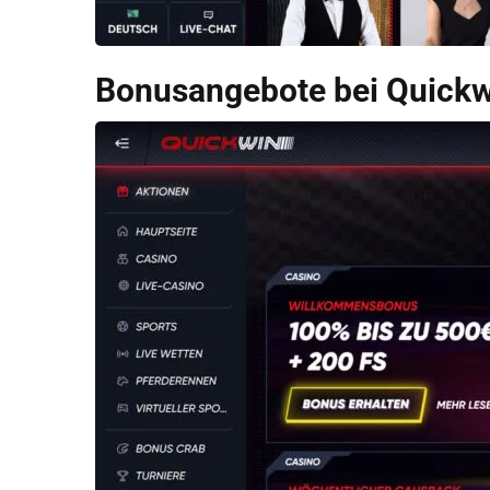
Bonusangebote bei Quickw