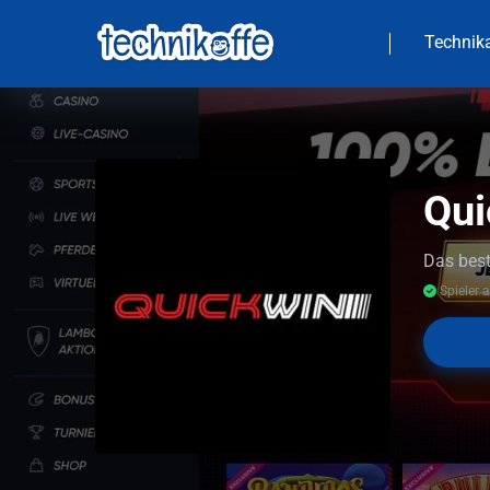
Technika
Qui
Das best
Spieler 