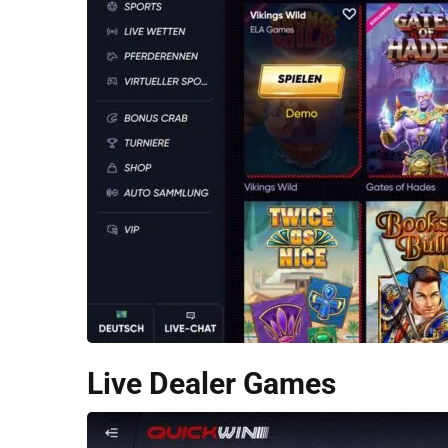
Live Dealer Games