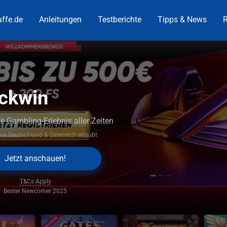
ffe.de
Anleitungen
Testberichte
Tipps & News
R
ckwin
e Gambling-Erlebnis aller Zeiten
aus Deutschland & Österreich erlaubt
Jetzt anschauen!
T&Cs Apply
Bester Newcomer 2025