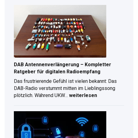
Unterschrift
erstellen:
Schritt-
für-
Schritt
Anleitung
für
2026
DAB Antennenverlängerung – Kompletter
Ratgeber für digitalen Radioempfang
Das frustrierende Gefühl ist vielen bekannt: Das
DAB-Radio verstummt mitten im Lieblingssong
plötzlich. Während UKW…
weiterlesen
DAB
Antennenverlängerung
–
Kompletter
Ratgeber
für
digitalen