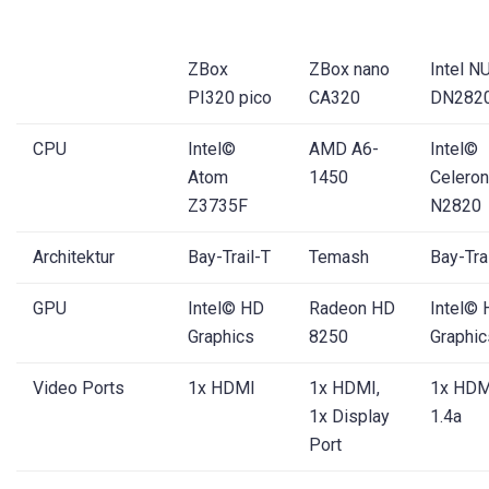
ZBox
ZBox nano
Intel N
PI320 pico
CA320
DN282
CPU
Intel©
AMD A6-
Intel©
Atom
1450
Celeron
Z3735F
N2820
Architektur
Bay-Trail-T
Temash
Bay-Tra
GPU
Intel© HD
Radeon HD
Intel©
Graphics
8250
Graphic
Video Ports
1x HDMI
1x HDMI,
1x HDM
1x Display
1.4a
Port