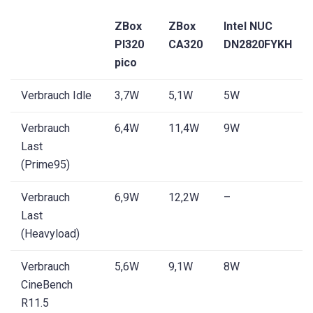
ZBox
ZBox
Intel NUC
PI320
CA320
DN2820FYKH
pico
Verbrauch Idle
3,7W
5,1W
5W
Verbrauch
6,4W
11,4W
9W
Last
(Prime95)
Verbrauch
6,9W
12,2W
–
Last
(Heavyload)
Verbrauch
5,6W
9,1W
8W
CineBench
R11.5