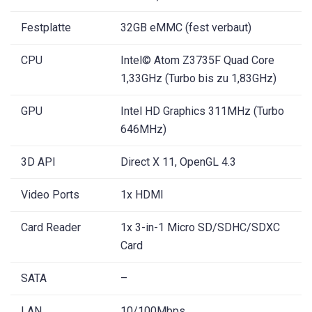
Festplatte
32GB eMMC (fest verbaut)
CPU
Intel© Atom Z3735F Quad Core
1,33GHz (Turbo bis zu 1,83GHz)
GPU
Intel HD Graphics 311MHz (Turbo
646MHz)
3D API
Direct X 11, OpenGL 4.3
Video Ports
1x HDMI
Card Reader
1x 3-in-1 Micro SD/SDHC/SDXC
Card
SATA
–
LAN
10/100Mbps