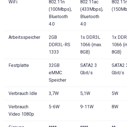
WiFi
802.11n
802.11ac
802.11
(100Mbps),
(433Mbps),
(150Mb
Bluetooth
Bluetooth
4.0
4.0
Arbeitsspeicher
2GB
1x DDR3L
1x DDR
DDR3L-RS
1066 (max.
1066 (m
1333
8GB)
8GB)
Festplatte
32GB
SATA2 3
SATA2 
eMMC
Gbit/s
Gbit/s
Speicher
Verbrauch Idle
3,7W
5,1W
5W
Verbrauch
5-6W
9-11W
8W
Video 1080p