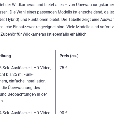
biet der Wildkameras und bietet alles – von Überwachungskamer
sen. Die Wahl eines passenden Modells ist entscheidend, da je
der, Hybrid) und Funktionen bietet. Die Tabelle zeigt eine Auswa
edliche Einsatzzwecke geeignet sind. Viele Modelle sind sofort 
 Zubehör für Wildkameras ist ebenfalls erhältlich.
eibung
Preis (ca.)
5 Sek. Auslösezeit, HD-Video,
75 €
cht bis 25 m, Funk-
ra, einfache Installation,
ür die Überwachung des
 und Beobachtungen in der
hn
4 Sek. Auslösezeit, HD-Video,
90 €