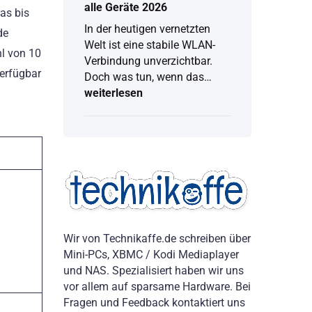
alle Geräte 2026
as bis
In der heutigen vernetzten
de
Welt ist eine stabile WLAN-
hl von 10
Verbindung unverzichtbar.
verfügbar
Doch was tun, wenn das…
weiterlesen
WLAN
Passwort
anzeigen:
Vollständige
Anleitung
für
alle
Geräte
2026
Wir von Technikaffe.de schreiben über
Mini-PCs, XBMC / Kodi Mediaplayer
und NAS. Spezialisiert haben wir uns
vor allem auf sparsame Hardware. Bei
Fragen und Feedback kontaktiert uns