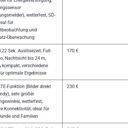
nel für Energieversorgung,
ngssensor
ngsmelder), wetterfest, SD-
deal für
itbeobachtung und
latz-Überwachung
,22 Sek. Auslösezeit, Full-
170 €
o, Nachtsicht bis 24 m,
& kompakt, verschiedene
 für optimale Ergebnisse
TE-Funktion (Bilder direkt
230 €
ndy), sehr großer
ngswinkel, wetterfest,
e Konnektivität, ideal für
eunde und Familien