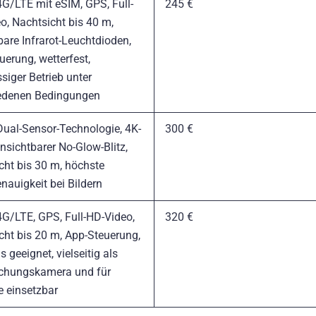
4G/LTE mit eSIM, GPS, Full-
245 €
o, Nachtsicht bis 40 m,
bare Infrarot-Leuchtdioden,
uerung, wetterfest,
siger Betrieb unter
edenen Bedingungen
Dual-Sensor-Technologie, 4K-
300 €
nsichtbarer No-Glow-Blitz,
cht bis 30 m, höchste
nauigkeit bei Bildern
4G/LTE, GPS, Full-HD-Video,
320 €
cht bis 20 m, App-Steuerung,
is geeignet, vielseitig als
chungskamera und für
e einsetzbar