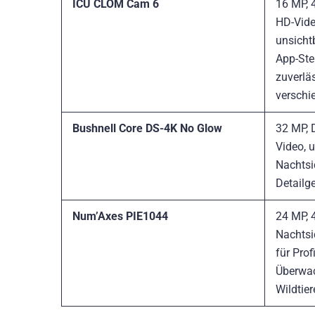
ICU CLOM Cam 6
16 MP, 
HD-Vide
unsicht
App-Ste
zuverläs
verschi
Bushnell Core DS-4K No Glow
32 MP, 
Video, u
Nachtsi
Detailge
Num’Axes PIE1044
24 MP, 
Nachtsi
für Prof
Überwa
Wildtier