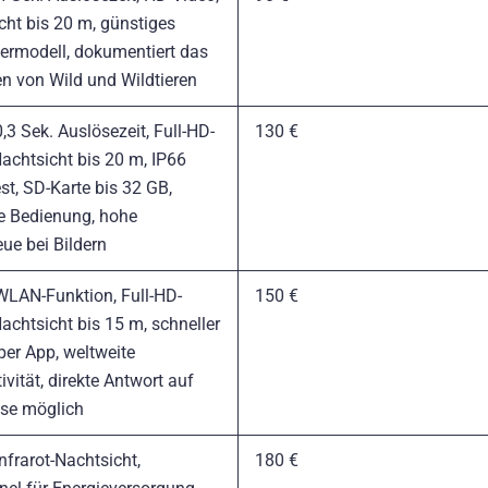
cht bis 20 m, günstiges
germodell, dokumentiert das
en von Wild und Wildtieren
,3 Sek. Auslösezeit, Full-HD-
130 €
Nachtsicht bis 20 m, IP66
st, SD-Karte bis 32 GB,
e Bedienung, hohe
eue bei Bildern
WLAN-Funktion, Full-HD-
150 €
achtsicht bis 15 m, schneller
per App, weltweite
vität, direkte Antwort auf
sse möglich
nfrarot-Nachtsicht,
180 €