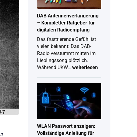
2026
DAB Antennenverlängerung
– Kompletter Ratgeber für
digitalen Radioempfang
Das frustrierende Gefühl ist
vielen bekannt: Das DAB-
Radio verstummt mitten im
Lieblingssong plötzlich.
Während UKW…
weiterlesen
DAB
Antennenverlängerung
–
Kompletter
Ratgeber
für
digitalen
Radioempfang
WLAN Passwort anzeigen:
Vollständige Anleitung für
nen