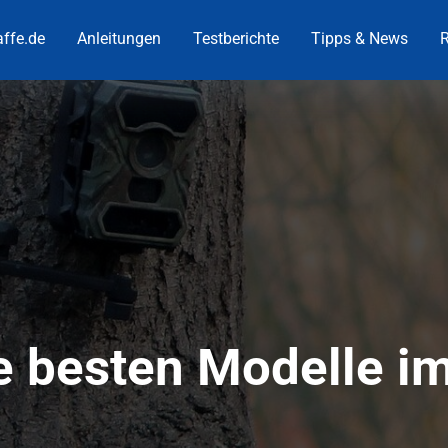
ffe.de
Anleitungen
Testberichte
Tipps & News
R
e besten Modelle i