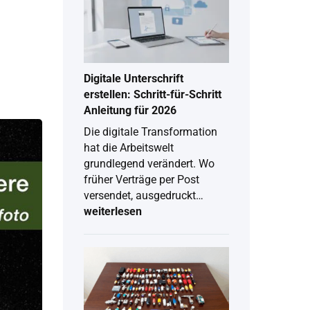
Digitale Unterschrift
erstellen: Schritt-für-Schritt
Anleitung für 2026
Die digitale Transformation
hat die Arbeitswelt
grundlegend verändert. Wo
früher Verträge per Post
versendet, ausgedruckt…
weiterlesen
Digitale
Unterschrift
erstellen:
Schritt-
für-
Schritt
Anleitung
für