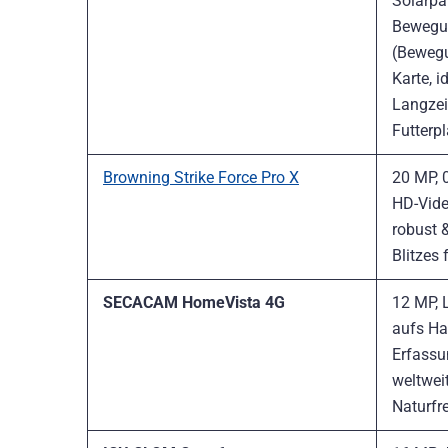
Solarpa
Bewegu
(Bewegu
Karte, i
Langze
Futterp
Browning Strike Force Pro X
20 MP, 0
HD-Vide
robust 
Blitzes
SECACAM HomeVista 4G
12 MP, L
aufs Ha
Erfassu
weltweit
Naturfr