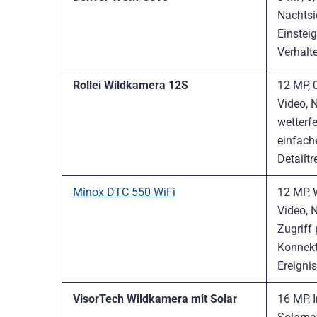
Nachtsi
Einstei
Verhalt
Rollei Wildkamera 12S
12 MP, 0
Video, 
wetterfe
einfach
Detailtr
Minox DTC 550 WiFi
12 MP, 
Video, N
Zugriff 
Konnekti
Ereigni
VisorTech Wildkamera mit Solar
16 MP, I