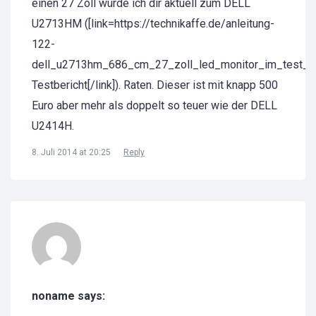
einen 27 Zoll würde ich dir aktuell zum DELL
U2713HM ([link=https://technikaffe.de/anleitung-
122-
dell_u2713hm_686_cm_27_zoll_led_monitor_im_test_re
Testbericht[/link]). Raten. Dieser ist mit knapp 500
Euro aber mehr als doppelt so teuer wie der DELL
U2414H.
8. Juli 2014 at 20:25
Reply
noname says: