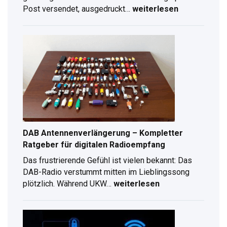
Post versendet, ausgedruckt…
weiterlesen
Digitale
Unterschrift
erstellen:
Schritt-
für-
Schritt
Anleitung
für
2026
DAB Antennenverlängerung – Kompletter
Ratgeber für digitalen Radioempfang
Das frustrierende Gefühl ist vielen bekannt: Das
DAB-Radio verstummt mitten im Lieblingssong
plötzlich. Während UKW…
weiterlesen
DAB
Antennenverlängerung
–
Kompletter