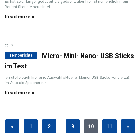
Es hat zwar länger gedauert als gedacht, aber hier ist nun endlich mein
Bericht über die neue Intel ...
Read more »
2
Micro- Mini- Nano- USB Sticks
Testberichte
im Test
Ich stelle euch hier eine Auswahl aktueller kleiner USB Sticks vor die z.B.
im Auto als Speicher für ...
Read more »
«
1
2
…
9
10
11
»