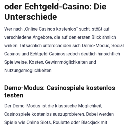
oder Echtgeld-Casino: Die
Unterschiede
Wer nach „Online Casinos kostenlos“ sucht, stößt auf
verschiedene Angebote, die auf den ersten Blick ähnlich
wirken. Tatsächlich unterscheiden sich Demo-Modus, Social
Casinos und Echtgeld-Casinos jedoch deutlich hinsichtlich
Spielweise, Kosten, Gewinnmöglichkeiten und
Nutzungsmöglichkeiten.
Demo-Modus: Casinospiele kostenlos
testen
Der Demo-Modus ist die klassische Möglichkeit,
Casinospiele kostenlos auszuprobieren. Dabei werden
Spiele wie Online Slots, Roulette oder Blackjack mit