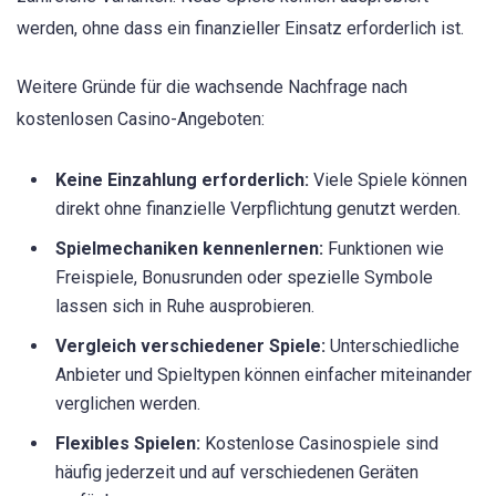
werden, ohne dass ein finanzieller Einsatz erforderlich ist.
Weitere Gründe für die wachsende Nachfrage nach
kostenlosen Casino-Angeboten:
Keine Einzahlung erforderlich:
Viele Spiele können
direkt ohne finanzielle Verpflichtung genutzt werden.
Spielmechaniken kennenlernen:
Funktionen wie
Freispiele, Bonusrunden oder spezielle Symbole
lassen sich in Ruhe ausprobieren.
Vergleich verschiedener Spiele:
Unterschiedliche
Anbieter und Spieltypen können einfacher miteinander
verglichen werden.
Flexibles Spielen:
Kostenlose Casinospiele sind
häufig jederzeit und auf verschiedenen Geräten