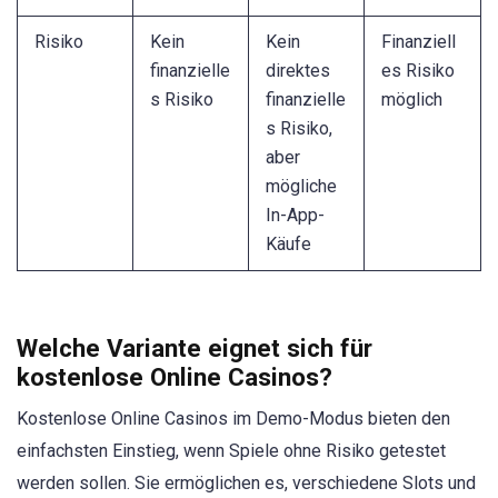
Risiko
Kein
Kein
Finanziell
finanzielle
direktes
es Risiko
s Risiko
finanzielle
möglich
s Risiko,
aber
mögliche
In-App-
Käufe
Welche Variante eignet sich für
kostenlose Online Casinos?
Kostenlose Online Casinos im Demo-Modus bieten den
einfachsten Einstieg, wenn Spiele ohne Risiko getestet
werden sollen. Sie ermöglichen es, verschiedene Slots und