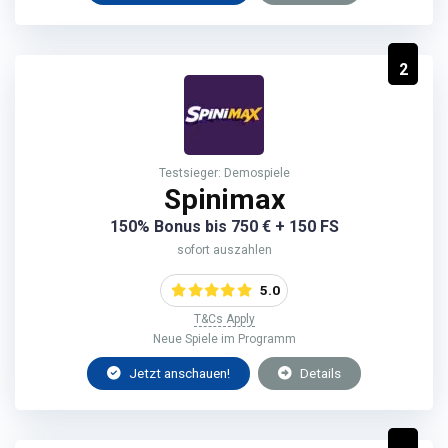
2
Testsieger: Demospiele
Spinimax
150% Bonus bis 750 € + 150 FS
sofort auszahlen
5.0
T&Cs Apply
Neue Spiele im Programm
Jetzt anschauen!
Details