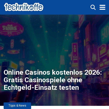
Online Casinos kostenlos 2026:
Gratis Casinospiele ohne
Echtgeld-Einsatz testen
Tipps & News