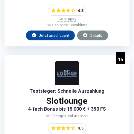
4.5
T&Cs Apply
Spielen ohne Einzahlung
Jetzt anschauen!
Details
15
Testsieger: Schnelle Auszahlung
Slotlounge
4-fach Bonus bis 15.000 € + 350 FS
Mit Fastspin und Autospin
4.5