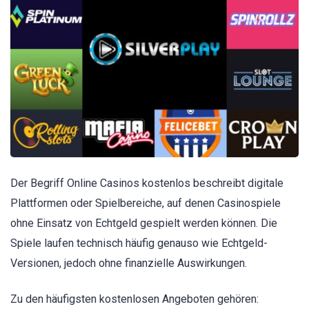
Der Begriff Online Casinos kostenlos beschreibt digitale
Plattformen oder Spielbereiche, auf denen Casinospiele
ohne Einsatz von Echtgeld gespielt werden können. Die
Spiele laufen technisch häufig genauso wie Echtgeld-
Versionen, jedoch ohne finanzielle Auswirkungen.
Zu den häufigsten kostenlosen Angeboten gehören: