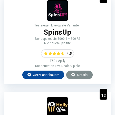
Testsieger: Live-Spiele Varianten
SpinsUp
Bonuspaket bis 5000 € + 300 FS
Alle neuen Spieltitel
4.5
T&Cs Apply
Die neuesten Live Dealer Spiele
Jetzt anschauen!
Details
12