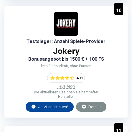
10
Testsieger: Anzahl Spiele-Provider
Jokery
Bonusangebot bis 1500 € + 100 FS
kein Einsatzlimit, ohne Pausen
4.8
T&Cs Apply
Die aktuellsten Casinospiele namhafter
Hersteller
Jetzt anschauen!
Details
11