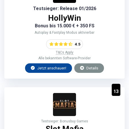
Testsieger: Release 01/2026
HollyWin
Bonus bis 15.000 € + 350 FS
Autoplay & Fastplay Modus aktivierbar
4.5
T&Cs Apply
Alle bekannten Software-Provider
Jetzt anschauen!
Details
13
Testsieger: Bonusbuy Games
Slot Mafia