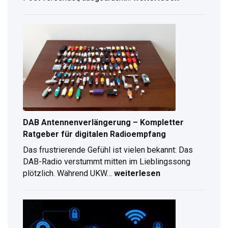
Digitale
Unterschrift
erstellen:
Schritt-
für-
Schritt
Anleitung
für
2026
DAB Antennenverlängerung – Kompletter
Ratgeber für digitalen Radioempfang
Das frustrierende Gefühl ist vielen bekannt: Das
DAB-Radio verstummt mitten im Lieblingssong
plötzlich. Während UKW…
weiterlesen
DAB
Antennenverlängerung
–
Kompletter
Ratgeber