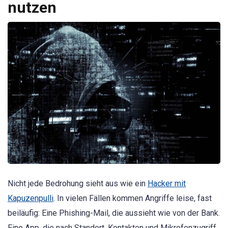
nutzen
Nicht jede Bedrohung sieht aus wie ein
Hacker mit
Kapuzenpulli
. In vielen Fällen kommen Angriffe leise, fast
beiläufig: Eine Phishing-Mail, die aussieht wie von der Bank.
Eine App, die nach Standort, Kontakten und Mikrofonzugriff