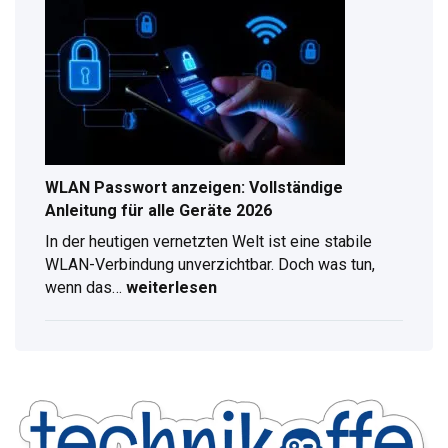
–
Kompletter
Ratgeber
für
digitalen
Radioempfang
WLAN Passwort anzeigen: Vollständige
Anleitung für alle Geräte 2026
In der heutigen vernetzten Welt ist eine stabile
WLAN-Verbindung unverzichtbar. Doch was tun,
wenn das…
weiterlesen
WLAN
Passwort
anzeigen:
Vollständige
Anleitung
für
alle
Geräte