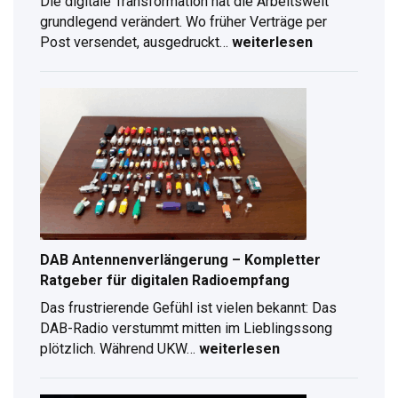
Die digitale Transformation hat die Arbeitswelt
grundlegend verändert. Wo früher Verträge per
Post versendet, ausgedruckt…
weiterlesen
Digitale
Unterschrift
erstellen:
Schritt-
für-
Schritt
Anleitung
für
2026
DAB Antennenverlängerung – Kompletter
Ratgeber für digitalen Radioempfang
Das frustrierende Gefühl ist vielen bekannt: Das
DAB-Radio verstummt mitten im Lieblingssong
plötzlich. Während UKW…
weiterlesen
DAB
Antennenverlängerung