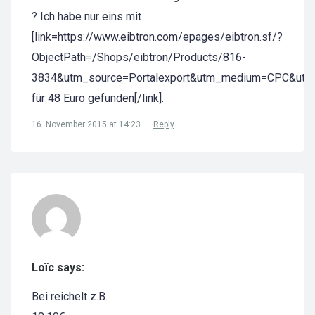
? Ich habe nur eins mit
[link=https://www.eibtron.com/epages/eibtron.sf/?
ObjectPath=/Shops/eibtron/Products/816-
3834&utm_source=Portalexport&utm_medium=CPC&utm
für 48 Euro gefunden[/link].
16. November 2015 at 14:23
Reply
Loïc says:
Bei reichelt z.B.