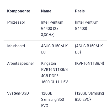
Komponente
Name
Preis
Prozessor
Intel Pentium
{Intel Pentium
G4400 (2x
G4400}
3,3GHz)
Mainboard
ASUS B150M-K
{ASUS B150M-K
D3
D3}
Arbeitsspeicher
Kingston
{KVR16N11S8/4}
KVR16N11S8/4
4GB DDR3-
1600 CL11 1.5V
System-SSD
120GB
{120GB Samsung
Samsung 850
850 EVO}
EVO