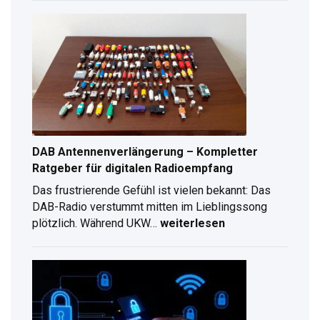
Unterschrift
erstellen:
Schritt-
für-
Schritt
Anleitung
für
2026
DAB Antennenverlängerung – Kompletter
Ratgeber für digitalen Radioempfang
Das frustrierende Gefühl ist vielen bekannt: Das
DAB-Radio verstummt mitten im Lieblingssong
plötzlich. Während UKW…
weiterlesen
DAB
Antennenverlängerung
–
Kompletter
Ratgeber
für
digitalen