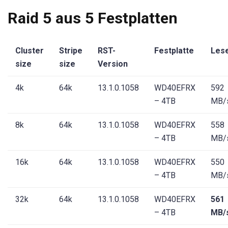
Raid 5 aus 5 Festplatten
Cluster
Stripe
RST-
Festplatte
Les
size
size
Version
4k
64k
13.1.0.1058
WD40EFRX
592
– 4TB
MB/
8k
64k
13.1.0.1058
WD40EFRX
558
– 4TB
MB/
16k
64k
13.1.0.1058
WD40EFRX
550
– 4TB
MB/
32k
64k
13.1.0.1058
WD40EFRX
561
– 4TB
MB/