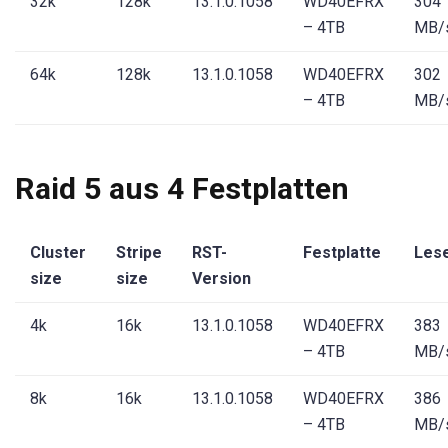
32k
128k
13.1.0.1058
WD40EFRX
304
– 4TB
MB/
64k
128k
13.1.0.1058
WD40EFRX
302
– 4TB
MB/
Raid 5 aus 4 Festplatten
Cluster
Stripe
RST-
Festplatte
Les
size
size
Version
4k
16k
13.1.0.1058
WD40EFRX
383
– 4TB
MB/
8k
16k
13.1.0.1058
WD40EFRX
386
– 4TB
MB/