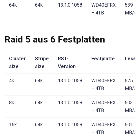
64k
64k
13.1.0.1058
WD40EFRX
539
– 4TB
MB/
Raid 5 aus 6 Festplatten
Cluster
Stripe
RST-
Festplatte
Les
size
size
Version
4k
64k
13.1.0.1058
WD40EFRX
625
– 4TB
MB/
8k
64k
13.1.0.1058
WD40EFRX
603
– 4TB
MB/
16k
64k
13.1.0.1058
WD40EFRX
601
– 4TB
MB/