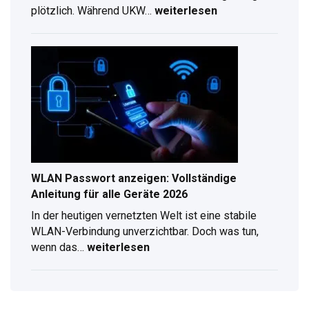
plötzlich. Während UKW…
weiterlesen
DAB
Antennenverlängerung
–
Kompletter
Ratgeber
für
digitalen
Radioempfang
WLAN Passwort anzeigen: Vollständige
Anleitung für alle Geräte 2026
In der heutigen vernetzten Welt ist eine stabile
WLAN-Verbindung unverzichtbar. Doch was tun,
wenn das…
weiterlesen
WLAN
Passwort
anzeigen:
Vollständige