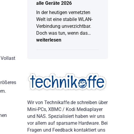
alle Geräte 2026
In der heutigen vernetzten
Welt ist eine stabile WLAN-
Verbindung unverzichtbar.
Doch was tun, wenn das…
weiterlesen
WLAN
Passwort
anzeigen:
Vollständige
 Vollast
Anleitung
für
alle
Geräte
größeres
2026
em.
Wir von Technikaffe.de schreiben über
Mini-PCs, XBMC / Kodi Mediaplayer
chen
und NAS. Spezialisiert haben wir uns
vor allem auf sparsame Hardware. Bei
Fragen und Feedback kontaktiert uns