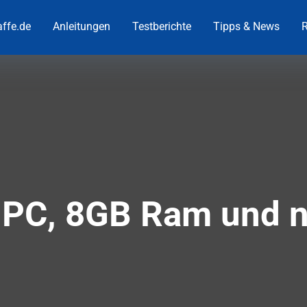
ffe.de
Anleitungen
Testberichte
Tipps & News
R
 PC, 8GB Ram und n