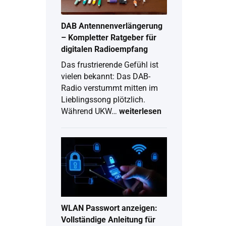
2026
DAB Antennenverlängerung
– Kompletter Ratgeber für
digitalen Radioempfang
Das frustrierende Gefühl ist
vielen bekannt: Das DAB-
Radio verstummt mitten im
Lieblingssong plötzlich.
Während UKW…
weiterlesen
DAB
Antennenverlängerung
–
Kompletter
Ratgeber
für
digitalen
Radioempfang
WLAN Passwort anzeigen:
Vollständige Anleitung für