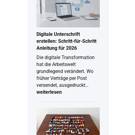
Digitale Unterschrift
erstellen: Schritt-für-Schritt
Anleitung für 2026
Die digitale Transformation
hat die Arbeitswelt
grundlegend verändert. Wo
früher Verträge per Post
versendet, ausgedruckt…
weiterlesen
Digitale
Unterschrift
erstellen:
Schritt-
für-
Schritt
Anleitung
für