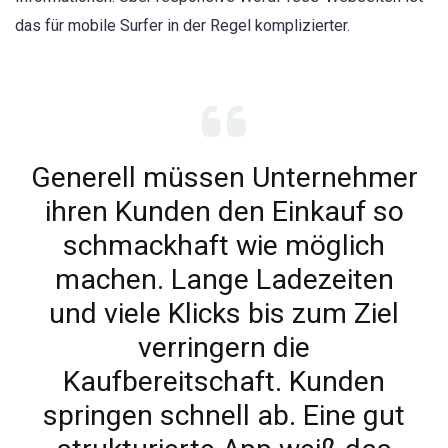
das für mobile Surfer in der Regel komplizierter.
Generell müssen Unternehmer
ihren Kunden den Einkauf so
schmackhaft wie möglich
machen. Lange Ladezeiten
und viele Klicks bis zum Ziel
verringern die
Kaufbereitschaft. Kunden
springen schnell ab. Eine gut