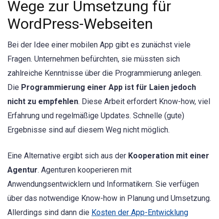
Wege zur Umsetzung für
WordPress-Webseiten
Bei der Idee einer mobilen App gibt es zunächst viele
Fragen. Unternehmen befürchten, sie müssten sich
zahlreiche Kenntnisse über die Programmierung anlegen.
Die
Programmierung einer App ist für Laien jedoch
nicht zu empfehlen
. Diese Arbeit erfordert Know-how, viel
Erfahrung und regelmäßige Updates. Schnelle (gute)
Ergebnisse sind auf diesem Weg nicht möglich.
Eine Alternative ergibt sich aus der
Kooperation mit einer
Agentur
. Agenturen kooperieren mit
Anwendungsentwicklern und Informatikern. Sie verfügen
über das notwendige Know-how in Planung und Umsetzung.
Allerdings sind dann die
Kosten der App-Entwicklung