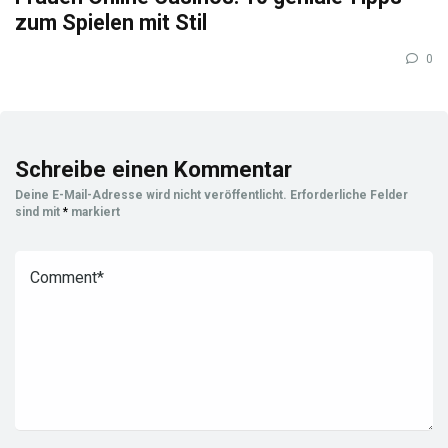
zum Spielen mit Stil
0
Schreibe einen Kommentar
Deine E-Mail-Adresse wird nicht veröffentlicht.
Erforderliche Felder
sind mit
*
markiert