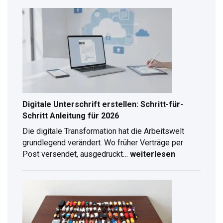
Digitale Unterschrift erstellen: Schritt-für-
Schritt Anleitung für 2026
Die digitale Transformation hat die Arbeitswelt
grundlegend verändert. Wo früher Verträge per
Post versendet, ausgedruckt…
weiterlesen
Digitale
Unterschrift
erstellen:
Schritt-
für-
Schritt
Anleitung