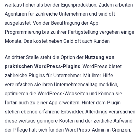
weitaus höher als bei der Eigenproduktion. Zudem arbeiten
Agenturen für zahlreiche Unternehmen und sind oft
ausgelastet. Von der Beauftragung der App-
Programmierung bis zu ihrer Fertigstellung vergehen einige
Monate. Das kostet neben Geld oft auch Kunden.
An dritter Stelle steht die Option der
Nutzung von
praktischen WordPress-Plugins
. WordPress bietet
zahlreiche Plugins für Unternehmer. Mit ihrer Hilfe
vereinfachen sie ihren Unternehmensalltag merklich,
optimieren die WordPress-Webseiten und können sie
fortan auch zu einer App erweitern. Hinter dem Plugin
stehen ebenso erfahrene Entwickler. Allerdings verursachen
diese weitaus geringere Kosten und der zeitliche Aufwand
der Pflege hält sich für den WordPress-Admin in Grenzen.