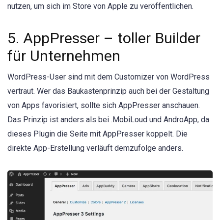
nutzen, um sich im Store von Apple zu veröffentlichen.
5. AppPresser – toller Builder
für Unternehmen
WordPress-User sind mit dem Customizer von WordPress
vertraut. Wer das Baukastenprinzip auch bei der Gestaltung
von Apps favorisiert, sollte sich AppPresser anschauen.
Das Prinzip ist anders als bei .MobiLoud und AndroApp, da
dieses Plugin die Seite mit AppPresser koppelt. Die
direkte App-Erstellung verläuft demzufolge anders.