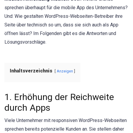
sprechen überhaupt für die mobile App des Unternehmens?
Und: Wie gestalten WordPress-Webseiten-Betreiber ihre
Seite über technisch so um, dass sie sich auch als App
öffnen lässt? Im Folgenden gibt es die Antworten und
Lösungsvorschläge.
Inhaltsverzeichnis
Anzeigen
1. Erhöhung der Reichweite
durch Apps
Viele Unternehmer mit responsiven WordPress-Webseiten
sprechen bereits potenzielle Kunden an. Sie stellen daher