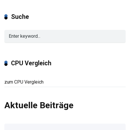
Suche
CPU Vergleich
zum CPU Vergleich
Aktuelle Beiträge