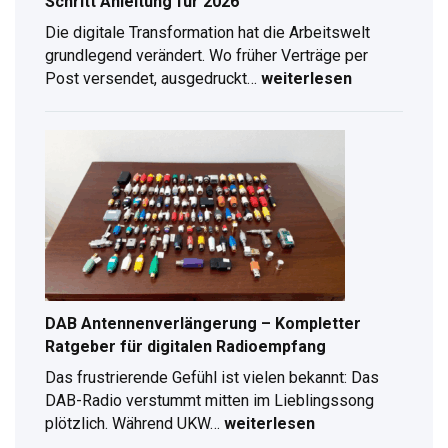
Schritt Anleitung für 2026
Die digitale Transformation hat die Arbeitswelt
grundlegend verändert. Wo früher Verträge per
Post versendet, ausgedruckt…
weiterlesen
Digitale
Unterschrift
erstellen:
Schritt-
für-
Schritt
Anleitung
für
2026
DAB Antennenverlängerung – Kompletter
Ratgeber für digitalen Radioempfang
Das frustrierende Gefühl ist vielen bekannt: Das
DAB-Radio verstummt mitten im Lieblingssong
plötzlich. Während UKW…
weiterlesen
DAB