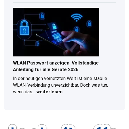
Antennenverlängerung
–
Kompletter
Ratgeber
für
digitalen
Radioempfang
WLAN Passwort anzeigen: Vollständige
Anleitung für alle Geräte 2026
In der heutigen vernetzten Welt ist eine stabile
WLAN-Verbindung unverzichtbar. Doch was tun,
wenn das…
weiterlesen
WLAN
Passwort
anzeigen:
Vollständige
Anleitung
für