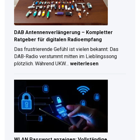
für
2026
DAB Antennenverlängerung – Kompletter
Ratgeber für digitalen Radioempfang
Das frustrierende Gefühl ist vielen bekannt: Das
DAB-Radio verstummt mitten im Lieblingssong
plötzlich. Während UKW…
weiterlesen
DAB
Antennenverlängerung
–
Kompletter
Ratgeber
für
digitalen
Radioempfang
WLAN Passwort anzeigen: Vollständige