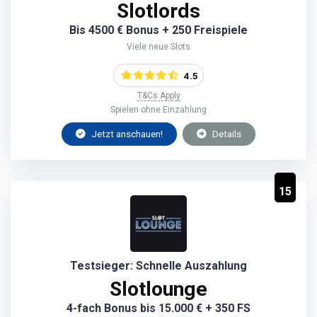
Slotlords
Bis 4500 € Bonus + 250 Freispiele
Viele neue Slots
4.5
T&Cs Apply
Spielen ohne Einzahlung
Jetzt anschauen!
Details
15
Testsieger: Schnelle Auszahlung
Slotlounge
4-fach Bonus bis 15.000 € + 350 FS