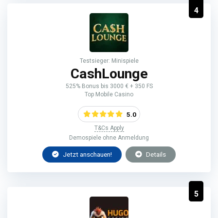
4
Testsieger: Minispiele
CashLounge
525% Bonus bis 3000 € + 350 FS
Top Mobile Casino
5.0
T&Cs Apply
Demospiele ohne Anmeldung
Jetzt anschauen!
Details
5