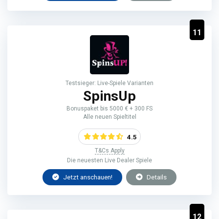
11
Testsieger: Live-Spiele Varianten
SpinsUp
Bonuspaket bis 5000 € + 300 FS
Alle neuen Spieltitel
4.5
T&Cs Apply
Die neuesten Live Dealer Spiele
Jetzt anschauen!
Details
12