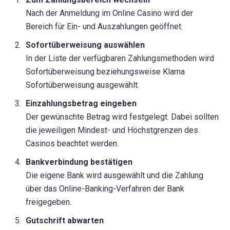
Nach der Anmeldung im Online Casino wird der
Bereich für Ein- und Auszahlungen geöffnet.
Sofortüberweisung auswählen
In der Liste der verfügbaren Zahlungsmethoden wird
Sofortüberweisung beziehungsweise Klarna
Sofortüberweisung ausgewählt.
Einzahlungsbetrag eingeben
Der gewünschte Betrag wird festgelegt. Dabei sollten
die jeweiligen Mindest- und Höchstgrenzen des
Casinos beachtet werden.
Bankverbindung bestätigen
Die eigene Bank wird ausgewählt und die Zahlung
über das Online-Banking-Verfahren der Bank
freigegeben.
Gutschrift abwarten