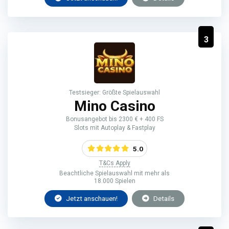
3
Testsieger: Größte Spielauswahl
Mino Casino
Bonusangebot bis 2300 € + 400 FS
Slots mit Autoplay & Fastplay
5.0
T&Cs Apply
Beachtliche Spielauswahl mit mehr als
18.000 Spielen
Jetzt anschauen!
Details