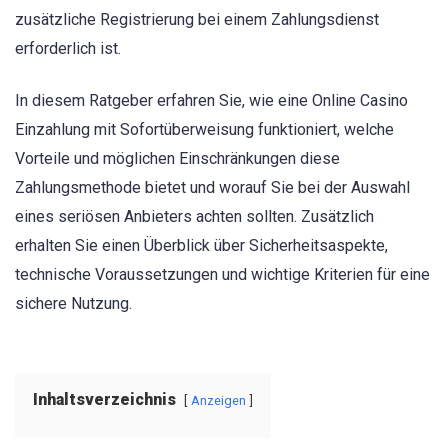
zusätzliche Registrierung bei einem Zahlungsdienst
erforderlich ist.
In diesem Ratgeber erfahren Sie, wie eine Online Casino
Einzahlung mit Sofortüberweisung funktioniert, welche
Vorteile und möglichen Einschränkungen diese
Zahlungsmethode bietet und worauf Sie bei der Auswahl
eines seriösen Anbieters achten sollten. Zusätzlich
erhalten Sie einen Überblick über Sicherheitsaspekte,
technische Voraussetzungen und wichtige Kriterien für eine
sichere Nutzung.
Inhaltsverzeichnis
Anzeigen