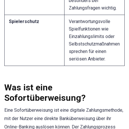
besonders bei
Zahlungsfragen wichtig.
Spielerschutz
Verantwortungsvolle
Spielfunktionen wie
Einzahlungslimits oder
Selbstschutzmaßnahmen
sprechen für einen
seriösen Anbieter.
Was ist eine
Sofortüberweisung?
Eine Sofortüberweisung ist eine digitale Zahlungsmethode,
mit der Nutzer eine direkte Banküberweisung über ihr
Online-Banking auslösen können. Der Zahlungsprozess