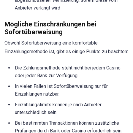
abgeschlossener Verifizierung, sofern diese vom
Anbieter verlangt wird
Mögliche Einschränkungen bei
Sofortüberweisung
Obwohl Sofortüberweisung eine komfortable
Einzahlungsmethode ist, gibt es einige Punkte zu beachten:
Die Zahlungsmethode steht nicht bei jedem Casino
oder jeder Bank zur Verfügung.
In vielen Fällen ist Sofortüberweisung nur für
Einzahlungen nutzbar.
Einzahlungslimits können je nach Anbieter
unterschiedlich sein.
Bei bestimmten Transaktionen können zusätzliche
Prüfungen durch Bank oder Casino erforderlich sein.