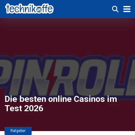
Die besten online Casinos im
Test 2026
Ratgeber