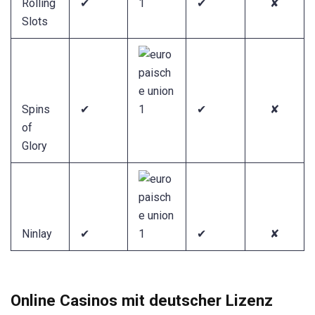
Rolling
✔
✔
✘
Slots
Spins
✔
✔
✘
of
Glory
Ninlay
✔
✔
✘
Online Casinos mit deutscher Lizenz