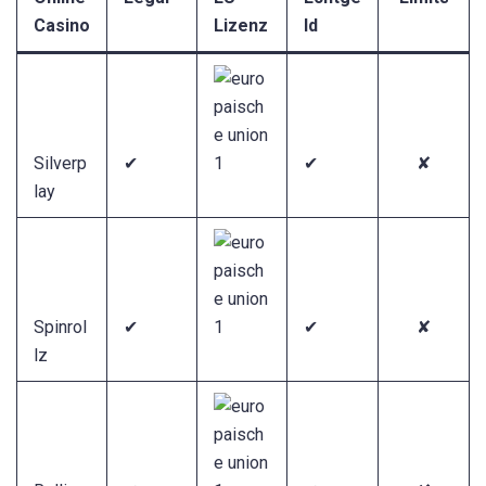
Casino
Lizenz
ld
Silverp
✔
✔
✘
lay
Spinrol
✔
✔
✘
lz