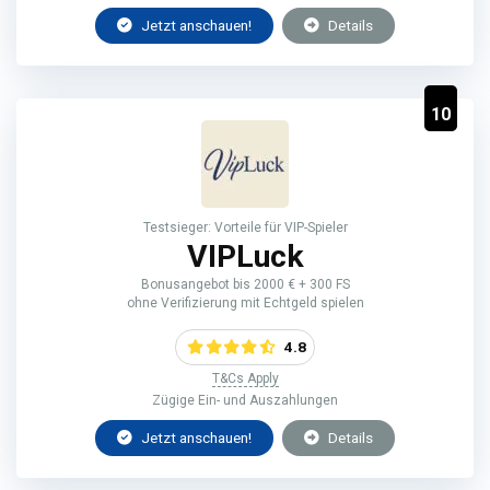
Jetzt anschauen!
Details
10
Testsieger: Vorteile für VIP-Spieler
VIPLuck
Bonusangebot bis 2000 € + 300 FS
ohne Verifizierung mit Echtgeld spielen
4.8
T&Cs Apply
Zügige Ein- und Auszahlungen
Jetzt anschauen!
Details