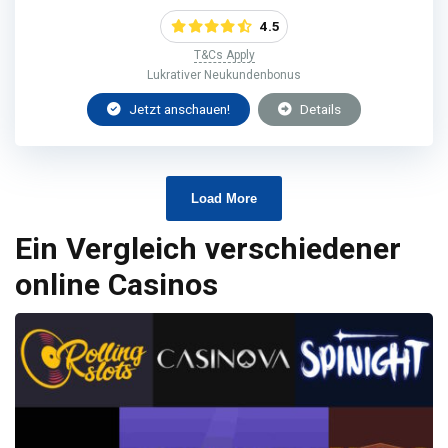
4.5
T&Cs Apply
Lukrativer Neukundenbonus
Jetzt anschauen!
Details
Load More
Ein Vergleich verschiedener
online Casinos