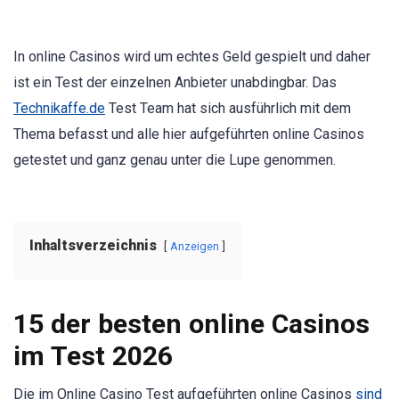
In online Casinos wird um echtes Geld gespielt und daher
ist ein Test der einzelnen Anbieter unabdingbar. Das
Technikaffe.de
Test Team hat sich ausführlich mit dem
Thema befasst und alle hier aufgeführten online Casinos
getestet und ganz genau unter die Lupe genommen.
Inhaltsverzeichnis
Anzeigen
15 der besten online Casinos
im Test 2026
Die im Online Casino Test aufgeführten online Casinos
sind