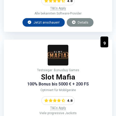
4.8
T&Cs Apply
Alle bekannten Software-Provider
Jetzt anschauen!
Details
9
Testsieger: Bonusbuy Games
Slot Mafia
100% Bonus bis 5000 € + 200 FS
Optimiert für Mobilgeräte
4.8
T&Cs Apply
Viele progressive Jackots