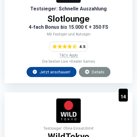
Testsieger: Schnelle Auszahlung
Slotlounge
4-fach Bonus bis 15.000 € + 350 FS
Mit Fastspin und Autospin
4.5
T&Cs Apply
Die besten Live <Dealer Games
Jetzt anschauen!
Details
14
Testsieger: Ohne Einsatzlimit
WildTokyo