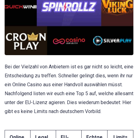
Bei der Vielzahl von Anbietern ist es gar nicht so leicht, eine
Entscheidung zu treffen. Schneller gelingt dies, wenn ihr nur
ein Online Casino aus einer Handvoll auswählen müsst.
Nachfolgend listen wir euch eine Top 5 auf, welche allesamt
unter der EU-Lizenz agieren. Dies wiederum bedeutet: Hier
gibt es keine Limits nach deutschem Vorbild.
Online
Legal
EU-
Echtge
Limits