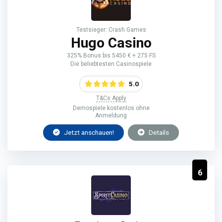
Testsieger: Crash Games
Hugo Casino
325% Bonus bis 5450 € + 275 FS
Die beliebtesten Casinospiele
5.0
T&Cs Apply
Demospiele kostenlos ohne
Anmeldung
Jetzt anschauen!
Details
6