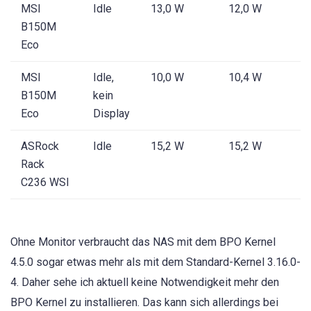
MSI
Idle
13,0 W
12,0 W
B150M
Eco
MSI
Idle,
10,0 W
10,4 W
B150M
kein
Eco
Display
ASRock
Idle
15,2 W
15,2 W
Rack
C236 WSI
Ohne Monitor verbraucht das NAS mit dem BPO Kernel
4.5.0 sogar etwas mehr als mit dem Standard-Kernel 3.16.0-
4. Daher sehe ich aktuell keine Notwendigkeit mehr den
BPO Kernel zu installieren. Das kann sich allerdings bei