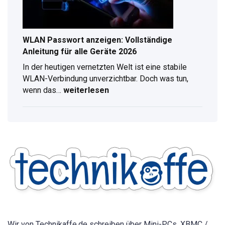
WLAN Passwort anzeigen: Vollständige
Anleitung für alle Geräte 2026
In der heutigen vernetzten Welt ist eine stabile
WLAN-Verbindung unverzichtbar. Doch was tun,
wenn das…
weiterlesen
WLAN
Passwort
anzeigen:
Vollständige
Anleitung
für
alle
Geräte
2026
Wir von Technikaffe.de schreiben über Mini-PCs, XBMC /