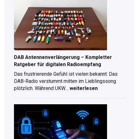
Schritt-
für-
Schritt
Anleitung
für
2026
DAB Antennenverlängerung – Kompletter
Ratgeber für digitalen Radioempfang
Das frustrierende Gefühl ist vielen bekannt: Das
DAB-Radio verstummt mitten im Lieblingssong
plötzlich. Während UKW…
weiterlesen
DAB
Antennenverlängerung
–
Kompletter
Ratgeber
für
digitalen
Radioempfang