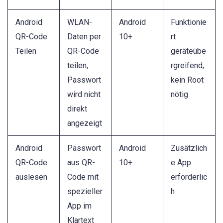
Android
WLAN-
Android
Funktionie
QR-Code
Daten per
10+
rt
Teilen
QR-Code
geräteübe
teilen,
rgreifend,
Passwort
kein Root
wird nicht
nötig
direkt
angezeigt
Android
Passwort
Android
Zusätzlich
QR-Code
aus QR-
10+
e App
auslesen
Code mit
erforderlic
spezieller
h
App im
Klartext