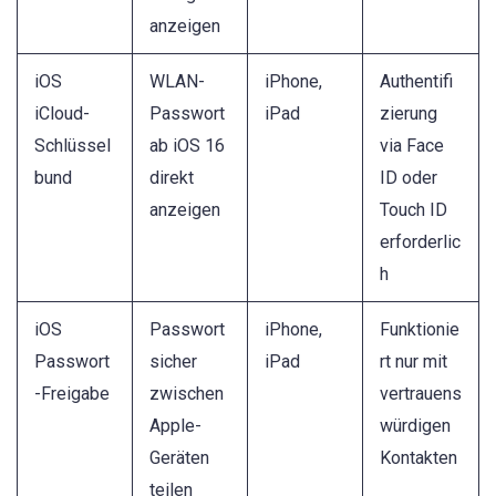
anzeigen
iOS
WLAN-
iPhone,
Authentifi
iCloud-
Passwort
iPad
zierung
Schlüssel
ab iOS 16
via Face
bund
direkt
ID oder
anzeigen
Touch ID
erforderlic
h
iOS
Passwort
iPhone,
Funktionie
Passwort
sicher
iPad
rt nur mit
-Freigabe
zwischen
vertrauens
Apple-
würdigen
Geräten
Kontakten
teilen