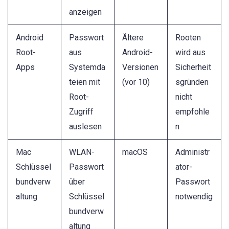
anzeigen
Android
Passwort
Ältere
Rooten
Root-
aus
Android-
wird aus
Apps
Systemda
Versionen
Sicherheit
teien mit
(vor 10)
sgründen
Root-
nicht
Zugriff
empfohle
auslesen
n
Mac
WLAN-
macOS
Administr
Schlüssel
Passwort
ator-
bundverw
über
Passwort
altung
Schlüssel
notwendig
bundverw
altung