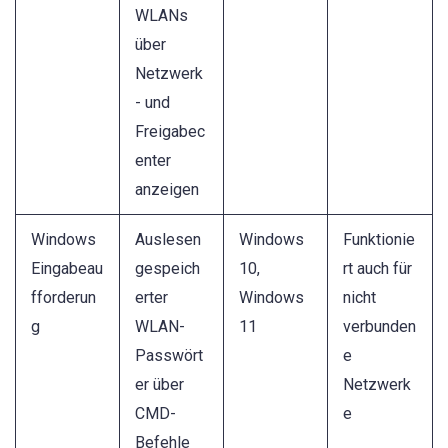
WLANs
über
Netzwerk
- und
Freigabec
enter
anzeigen
Windows
Auslesen
Windows
Funktionie
Eingabeau
gespeich
10,
rt auch für
fforderun
erter
Windows
nicht
g
WLAN-
11
verbunden
Passwört
e
er über
Netzwerk
CMD-
e
Befehle