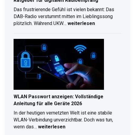
Ratgeber für digitalen Radioempfang
Das frustrierende Gefühl ist vielen bekannt: Das
DAB-Radio verstummt mitten im Lieblingssong
plötzlich. Während UKW…
weiterlesen
DAB
Antennenverlängerung
–
Kompletter
Ratgeber
für
digitalen
Radioempfang
WLAN Passwort anzeigen: Vollständige
Anleitung für alle Geräte 2026
In der heutigen vernetzten Welt ist eine stabile
WLAN-Verbindung unverzichtbar. Doch was tun,
wenn das…
weiterlesen
WLAN