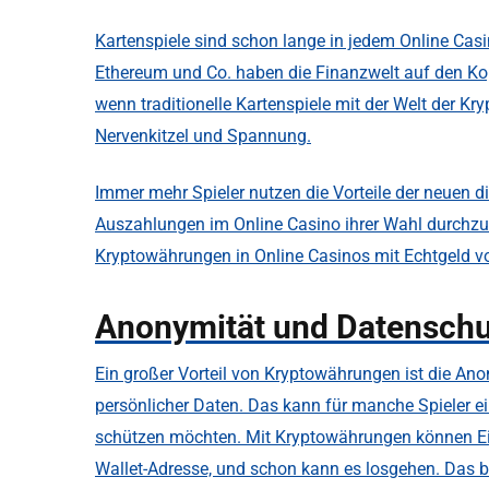
Kartenspiele sind schon lange in jedem Online Cas
Ethereum und Co. haben die Finanzwelt auf den Kopf 
wenn traditionelle Kartenspiele mit der Welt der K
Nervenkitzel und Spannung.
Immer mehr Spieler nutzen die Vorteile der neuen 
Auszahlungen im Online Casino ihrer Wahl durchzufü
Kryptowährungen in Online Casinos mit Echtgeld vo
Anonymität und Datenschu
Ein großer Vorteil von Kryptowährungen ist die An
persönlicher Daten. Das kann für manche Spieler e
schützen möchten. Mit Kryptowährungen können Ein
Wallet-Adresse, und schon kann es losgehen. Das be