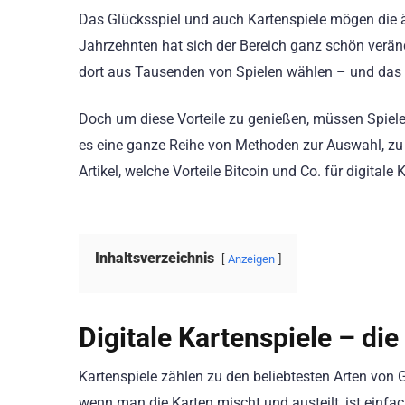
Das Glücksspiel und auch Kartenspiele mögen die äl
Jahrzehnten hat sich der Bereich ganz schön verän
dort aus Tausenden von Spielen wählen – und das r
Doch um diese Vorteile zu genießen, müssen Spieler
es eine ganze Reihe von Methoden zur Auswahl, zu
Artikel, welche Vorteile Bitcoin und Co. für digitale 
Inhaltsverzeichnis
Anzeigen
Digitale Kartenspiele – die
Kartenspiele zählen zu den beliebtesten Arten von 
wenn man die Karten mischt und austeilt, ist einfa