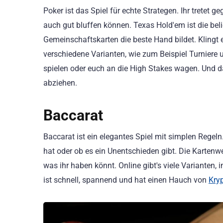
Poker ist das Spiel für echte Strategen. Ihr tretet
auch gut bluffen können. Texas Hold'em ist die bel
Gemeinschaftskarten die beste Hand bildet. Klingt e
verschiedene Varianten, wie zum Beispiel Turniere 
spielen oder euch an die High Stakes wagen. Und da
abziehen.
Baccarat
Baccarat ist ein elegantes Spiel mit simplen Regeln.
hat oder ob es ein Unentschieden gibt. Die Kartenwert
was ihr haben könnt. Online gibt's viele Varianten, 
ist schnell, spannend und hat einen Hauch von
Kry