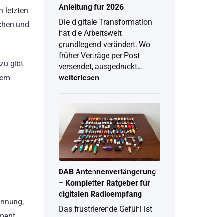
Anleitung für 2026
n letzten
Die digitale Transformation
uchen und
hat die Arbeitswelt
grundlegend verändert. Wo
früher Verträge per Post
zu gibt
versendet, ausgedruckt…
weiterlesen
sem
Digitale
Unterschrift
erstellen:
Schritt-
für-
Schritt
Anleitung
für
2026
DAB Antennenverlängerung
– Kompletter Ratgeber für
digitalen Radioempfang
annung,
Das frustrierende Gefühl ist
ment,