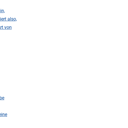
in,
ert also,
rt von
abe
eine