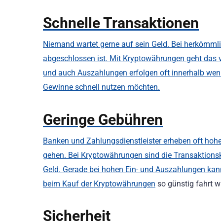
Schnelle Transaktionen
Niemand wartet gerne auf sein Geld. Bei herkömml
abgeschlossen ist. Mit Kryptowährungen geht das vi
und auch Auszahlungen erfolgen oft innerhalb weniger
Gewinne schnell nutzen möchten.
Geringe Gebühren
Banken und Zahlungsdienstleister erheben oft hoh
gehen. Bei Kryptowährungen sind die Transaktionsko
Geld. Gerade bei hohen Ein- und Auszahlungen kann
beim
Kauf der Kryptowährungen
so günstig fahrt w
Sicherheit