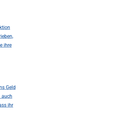
ktion
rieben,
e ihre
ns Geld
n auch
ss ihr