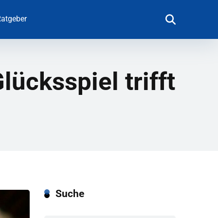
atgeber
ücksspiel trifft
Suche