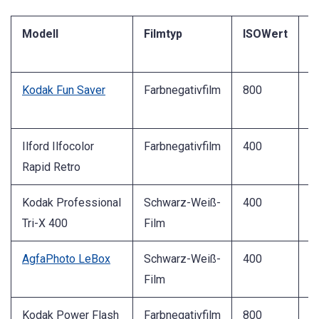
Modell
Filmtyp
ISOWert
A
Kodak Fun Saver
Farbnegativfilm
800
2
Ilford Ilfocolor
Farbnegativfilm
400
2
Rapid Retro
Kodak Professional
Schwarz-Weiß-
400
2
Tri-X 400
Film
AgfaPhoto LeBox
Schwarz-Weiß-
400
3
Film
Kodak Power Flash
Farbnegativfilm
800
3