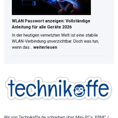
WLAN Passwort anzeigen: Vollständige
Anleitung für alle Geräte 2026
In der heutigen vernetzten Welt ist eine stabile
WLAN-Verbindung unverzichtbar. Doch was tun,
wenn das…
weiterlesen
WLAN
Passwort
anzeigen:
Vollständige
Anleitung
für
alle
Geräte
2026
Wir von Technikaffe.de schreiben über Mini-PCs, XBMC /