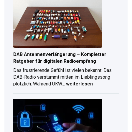
Schritt-
für-
Schritt
Anleitung
für
2026
DAB Antennenverlängerung – Kompletter
Ratgeber für digitalen Radioempfang
Das frustrierende Gefühl ist vielen bekannt: Das
DAB-Radio verstummt mitten im Lieblingssong
plötzlich. Während UKW…
weiterlesen
DAB
Antennenverlängerung
–
Kompletter
Ratgeber
für
digitalen
Radioempfang