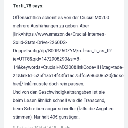
Torti_78 says:
Offensichtlich scheint es von der Crucial MX200
mehrere Ausfürhungen zu geben. Aber
[link=https://www.amazon.de/Crucial-Internes-
Solid-State-Drive-2260DS-
Doppelseitig/dp/B00RZ6GZYM/ref=as_li_ss_tl?
ie=UTF8&qid=1472908290&sr=8-
14&keywords=Crucial+MX200&linkCode=ll1&tag=tade-
21&linkId=525f1a514f43fa1ae75ffc5986d08520]diese
hier[/link] müsste doch rein passen.
Und von den Geschwindigkeitsangaben ist sie
beim Lesen ähnlich schnell wie die Transcend,
beim Schreiben sogar schneller (falls die Angaben
stimmen). Nur halt 40€ günstiger…
3. September 2016 at 16:15
Reply