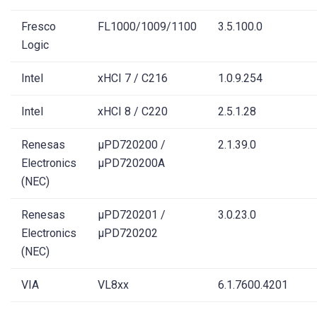
Fresco
FL1000/1009/1100
3.5.100.0
Logic
Intel
xHCI 7 / C216
1.0.9.254
Intel
xHCI 8 / C220
2.5.1.28
Renesas
µPD720200 /
2.1.39.0
Electronics
µPD720200A
(NEC)
Renesas
µPD720201 /
3.0.23.0
Electronics
µPD720202
(NEC)
VIA
VL8xx
6.1.7600.4201