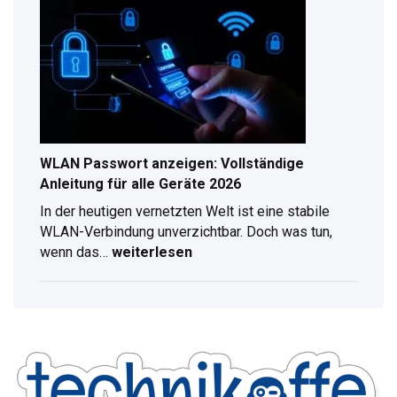
Kompletter
Ratgeber
für
digitalen
Radioempfang
WLAN Passwort anzeigen: Vollständige
Anleitung für alle Geräte 2026
In der heutigen vernetzten Welt ist eine stabile
WLAN-Verbindung unverzichtbar. Doch was tun,
wenn das…
weiterlesen
WLAN
Passwort
anzeigen:
Vollständige
Anleitung
für
alle
Geräte