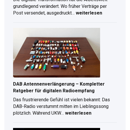
grundlegend verändert. Wo früher Verträge per
Post versendet, ausgedruckt…
weiterlesen
Digitale
Unterschrift
erstellen:
Schritt-
für-
Schritt
Anleitung
für
2026
DAB Antennenverlängerung – Kompletter
Ratgeber für digitalen Radioempfang
Das frustrierende Gefühl ist vielen bekannt: Das
DAB-Radio verstummt mitten im Lieblingssong
plötzlich. Während UKW…
weiterlesen
DAB
Antennenverlängerung
–