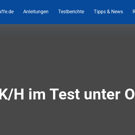
ffe.de
Anleitungen
Testberichte
Tipps & News
R
K/H im Test unter