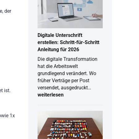
, der
Digitale Unterschrift
erstellen: Schritt-für-Schritt
Anleitung für 2026
Die digitale Transformation
hat die Arbeitswelt
grundlegend verändert. Wo
früher Verträge per Post
versendet, ausgedruckt…
 ist.
weiterlesen
Digitale
Unterschrift
erstellen:
Schritt-
owie 1x
für-
Schritt
Anleitung
für