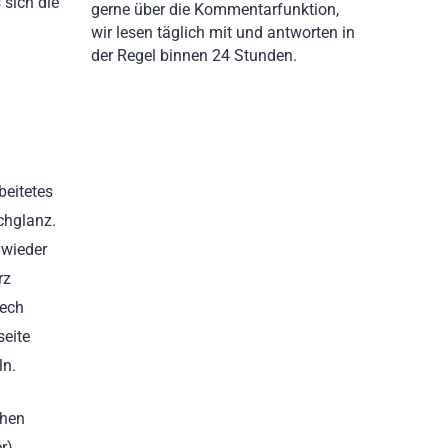
sich die
gerne über die Kommentarfunktion,
wir lesen täglich mit und antworten in
der Regel binnen 24 Stunden.
beitetes
chglanz.
 wieder
rz
lech
seite
ln.
chen
r)