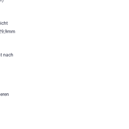
icht
x 29,9mm
ät nach
ieren