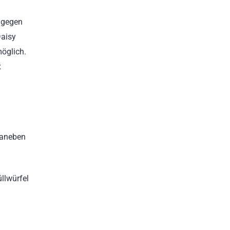
ngegen
Daisy
öglich.
x
daneben
üllwürfel