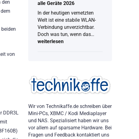
n den
alle Geräte 2026
n dem
In der heutigen vernetzten
Welt ist eine stabile WLAN-
Verbindung unverzichtbar.
n beiden
Doch was tun, wenn das…
weiterlesen
WLAN
Passwort
anzeigen:
eit von
Vollständige
Anleitung
für
alle
Geräte
2026
Wir von Technikaffe.de schreiben über
nur DDR3L
Mini-PCs, XBMC / Kodi Mediaplayer
und NAS. Spezialisiert haben wir uns
 mit
vor allem auf sparsame Hardware. Bei
4BF160B)
Fragen und Feedback kontaktiert uns