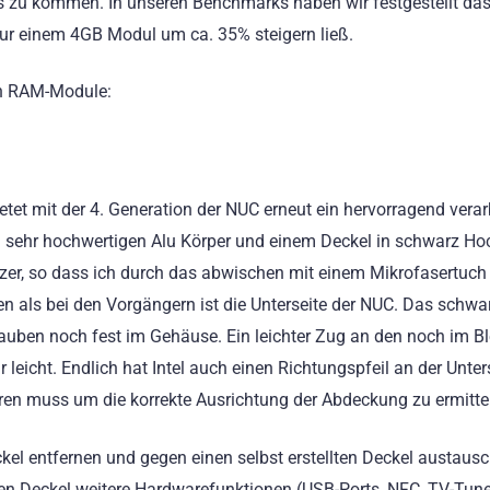
zu kommen. In unseren Benchmarks haben wir festgestellt das 
ur einem 4GB Modul um ca. 35% steigern ließ.
ten RAM-Module:
etet mit der 4. Generation der NUC erneut ein hervorragend verar
 sehr hochwertigen Alu Körper und einem Deckel in schwarz Ho
ratzer, so dass ich durch das abwischen mit einem Mikrofasertuch
en als bei den Vorgängern ist die Unterseite der NUC. Das schwa
rauben noch fest im Gehäuse. Ein leichter Zug an den noch im B
eicht. Endlich hat Intel auch einen Richtungspfeil an der Unter
en muss um die korrekte Ausrichtung der Abdeckung zu ermitte
kel entfernen und gegen einen selbst erstellten Deckel austaus
ten Deckel weitere Hardwarefunktionen (USB-Ports, NFC, TV-Tune