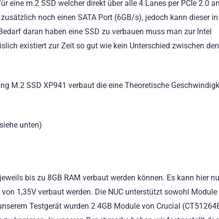
ür eine m.2 SSD welcher direkt über alle 4 Lanes per PCIe 2.0 a
zusätzlich noch einen SATA Port (6GB/s), jedoch kann dieser i
 Bedarf daran haben eine SSD zu verbauen muss man zur Intel
slich existiert zur Zeit so gut wie kein Unterschied zwischen de
ng M.2 SSD XP941 verbaut die eine Theoretische Geschwindigk
iehe unten)
 jeweils bis zu 8GB RAM verbaut werden können. Es kann hier 
 von 1,35V verbaut werden. Die NUC unterstützt sowohl Module
 unserem Testgerät wurden 2 4GB Module von Crucial (CT5126