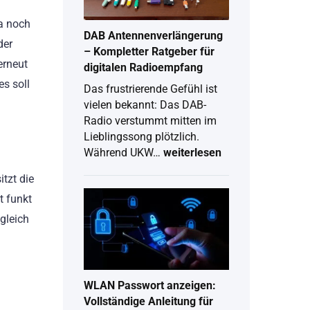
2026
ja noch
DAB Antennenverlängerung
der
– Kompletter Ratgeber für
erneut
digitalen Radioempfang
es soll
Das frustrierende Gefühl ist
vielen bekannt: Das DAB-
Radio verstummt mitten im
Lieblingssong plötzlich.
Während UKW…
weiterlesen
DAB
itzt die
Antennenverlängerung
–
t funkt
Kompletter
gleich
Ratgeber
für
digitalen
Radioempfang
WLAN Passwort anzeigen:
Vollständige Anleitung für