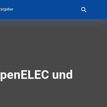
atgeber
 OpenELEC und