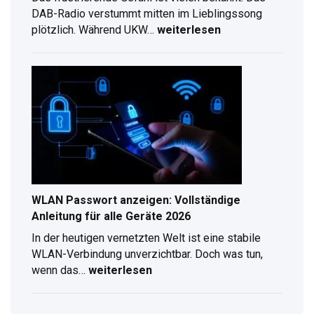
DAB-Radio verstummt mitten im Lieblingssong
plötzlich. Während UKW…
weiterlesen
DAB
Antennenverlängerung
–
Kompletter
Ratgeber
für
digitalen
Radioempfang
WLAN Passwort anzeigen: Vollständige
Anleitung für alle Geräte 2026
In der heutigen vernetzten Welt ist eine stabile
WLAN-Verbindung unverzichtbar. Doch was tun,
wenn das…
weiterlesen
WLAN
Passwort
anzeigen: