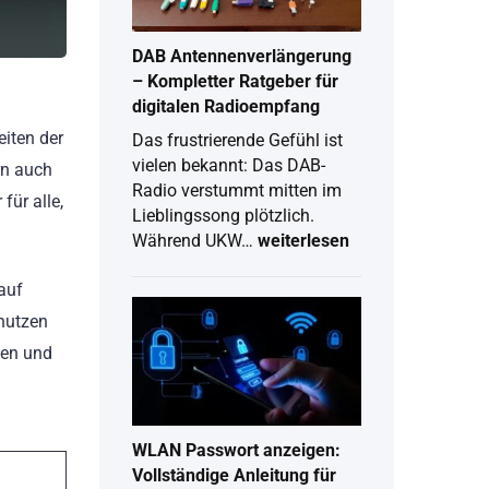
2026
DAB Antennenverlängerung
– Kompletter Ratgeber für
digitalen Radioempfang
iten der
Das frustrierende Gefühl ist
vielen bekannt: Das DAB-
rn auch
Radio verstummt mitten im
ür alle,
Lieblingssong plötzlich.
Während UKW…
weiterlesen
DAB
Antennenverlängerung
auf
–
 nutzen
Kompletter
Ratgeber
nen und
für
digitalen
Radioempfang
WLAN Passwort anzeigen:
Vollständige Anleitung für