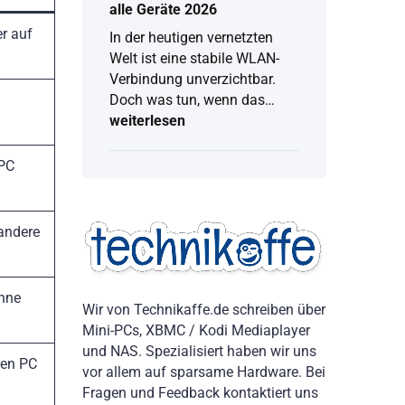
alle Geräte 2026
er auf
In der heutigen vernetzten
Welt ist eine stabile WLAN-
Verbindung unverzichtbar.
Doch was tun, wenn das…
weiterlesen
WLAN
Passwort
anzeigen:
 PC
Vollständige
Anleitung
für
alle
andere
Geräte
2026
ohne
Wir von Technikaffe.de schreiben über
Mini-PCs, XBMC / Kodi Mediaplayer
und NAS. Spezialisiert haben wir uns
hen PC
vor allem auf sparsame Hardware. Bei
Fragen und Feedback kontaktiert uns