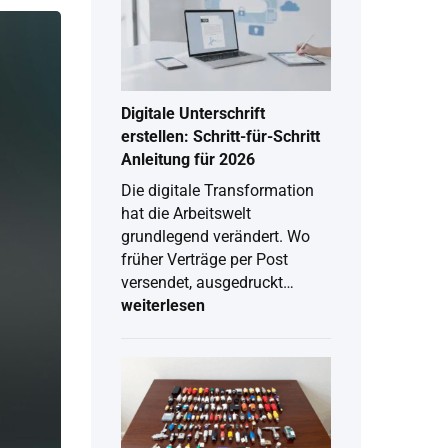
Digitale Unterschrift
erstellen: Schritt-für-Schritt
Anleitung für 2026
Die digitale Transformation
hat die Arbeitswelt
grundlegend verändert. Wo
früher Verträge per Post
versendet, ausgedruckt…
weiterlesen
Digitale
Unterschrift
erstellen:
Schritt-
für-
Schritt
Anleitung
für