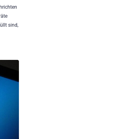
hrichten
räte
llt sind,