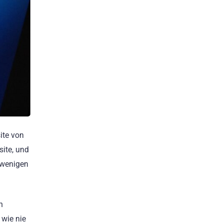
ite von
ite, und
n wenigen
n
 wie nie