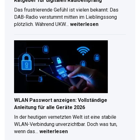
Ratgeber für digitalen Radioempfang
Das frustrierende Gefühl ist vielen bekannt: Das
DAB-Radio verstummt mitten im Lieblingssong
plötzlich. Während UKW…
weiterlesen
DAB
Antennenverlängerung
–
Kompletter
Ratgeber
für
digitalen
Radioempfang
WLAN Passwort anzeigen: Vollständige
Anleitung für alle Geräte 2026
In der heutigen vernetzten Welt ist eine stabile
WLAN-Verbindung unverzichtbar. Doch was tun,
wenn das…
weiterlesen
WLAN