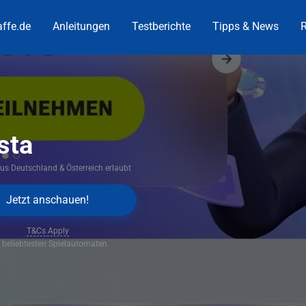
ffe.de
Anleitungen
Testberichte
Tipps & News
R
sta
aus Deutschland & Österreich erlaubt
Jetzt anschauen!
T&Cs Apply
 beliebtesten Spielautomaten